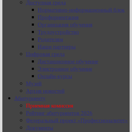
Доступная среда
Нормативно-информационный блок
Профориентация
Организация обучения
Трудоустройство
Родителям
Наши партнеры
Цифровая среда
Дистанционное обучение
Электронное обучение
Онлайн-курсы
Музей
Архив новостей
Абитуриенту
Приемная комиссия
Рейтинг абитуриентов 2026
Федеральный проект «Профессионалитет»
Документы