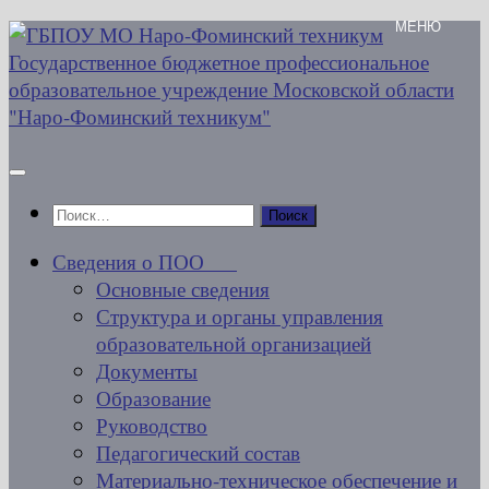
Перейти
к
содержимому
Найти:
Сведения о ПОО
Основные сведения
Структура и органы управления
образовательной организацией
Документы
Образование
Руководство
Педагогический состав
Материально-техническое обеспечение и