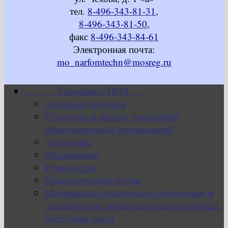
тел.
8-496-343-81-31
,
8-496-343-81-50
,
факс
8-496-343-84-61
Электронная почта:
mo_narfomtechn@mosreg.ru
Сведения о ПОО
Основные сведения
Структура и органы управления
образовательной организацией
Документы
Образование
Руководство
Педагогический состав
Материально-техническое обеспечение и
оснащенность образовательного процесса.
Доступная среда