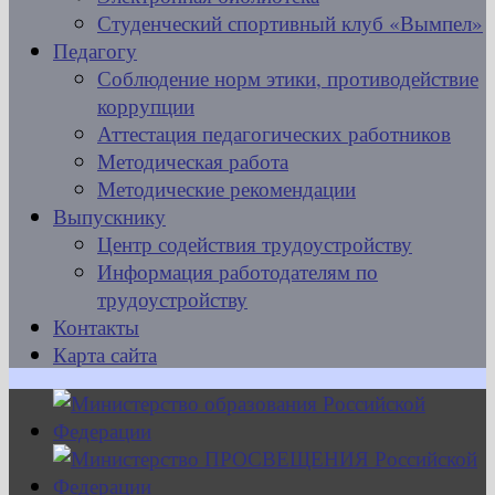
Студенческий спортивный клуб «Вымпел»
Педагогу
Соблюдение норм этики, противодействие
коррупции
Аттестация педагогических работников
Методическая работа
Методические рекомендации
Выпускнику
Центр содействия трудоустройству
Информация работодателям по
трудоустройству
Контакты
Карта сайта