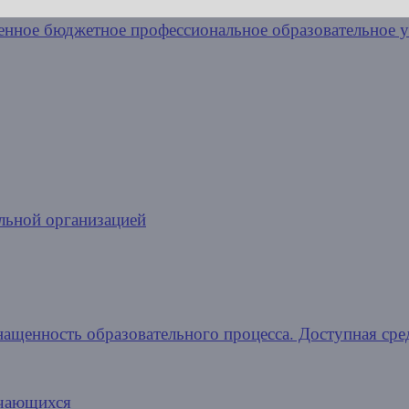
льной организацией
нащенность образовательного процесса. Доступная сре
учающихся