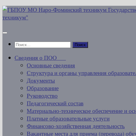
Перейти
к
содержимому
Найти:
Сведения о ПОО
Основные сведения
Структура и органы управления образовате
Документы
Образование
Руководство
Педагогический состав
Материально-техническое обеспечение и ос
Платные образовательные услуги
Финансово-хозяйственная деятельность
Вакантные места для приема (перевода) об