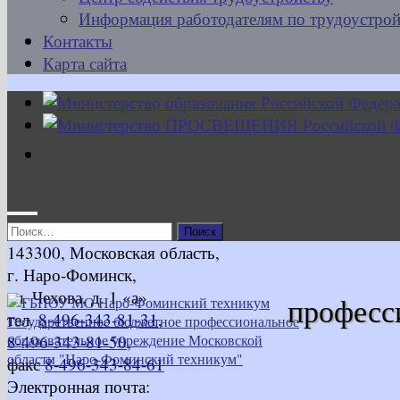
Информация работодателям по трудоустрой
Контакты
Карта сайта
Найти:
143300, Московская область,
г. Наро-Фоминск,
ул. Чехова, д. 1 «а»
професс
тел.
8-496-343-81-31
,
8-496-343-81-50
,
факс
8-496-343-84-61
Электронная почта: