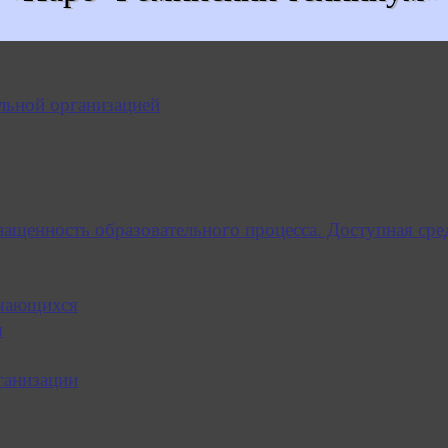
льной организацией
нащенность образовательного процесса. Доступная сре
учающихся
я
ганизации