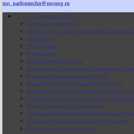
mo_narfomtechn@mosreg.ru
Сведения о ПОО
Основные сведения
Структура и органы управления образовате
Документы
Образование
Руководство
Педагогический состав
Материально-техническое обеспечение и ос
Платные образовательные услуги
Финансово-хозяйственная деятельность
Вакантные места для приема (перевода) об
Стипендии и меры поддержки обучающихс
Международное сотрудничество
Организация питания в образовательной ор
Образовательные стандарты и требования
Воспитательная деятельность