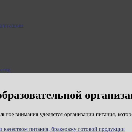
коррупции
ству
образовательной организ
ое внимания уделяется организации питания, котор
и качеством питания, бракеражу готовой продукции