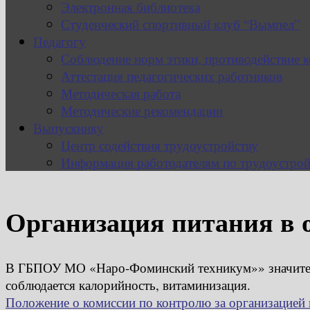
Электронная библиотека
Студенческий спортивный клуб “Вымпел”
Педагогу
Соблюдение норм этики, противодействие 
Аттестация педагогических работников
Методическая работа
Методические рекомендации
Выпускнику
Центр содействия трудоустройству
Информация работодателям по трудоустрой
Организация питания в 
В ГБПОУ МО «Наро-Фоминский техникум»» значительн
соблюдается калорийность, витаминизация.
Положение о комиссии по контролю за организацией 