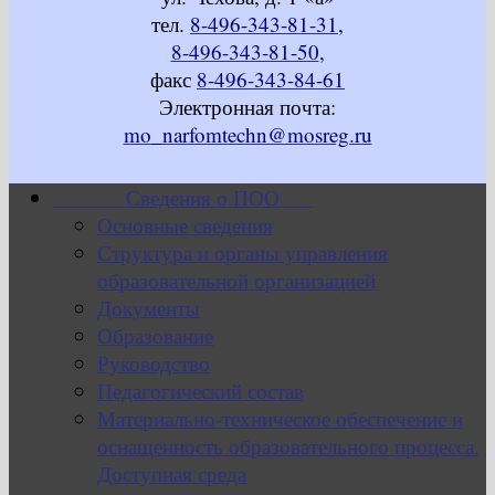
тел.
8-496-343-81-31
,
8-496-343-81-50
,
факс
8-496-343-84-61
Электронная почта:
mo_narfomtechn@mosreg.ru
Сведения о ПОО
Основные сведения
Структура и органы управления
образовательной организацией
Документы
Образование
Руководство
Педагогический состав
Материально-техническое обеспечение и
оснащенность образовательного процесса.
Доступная среда