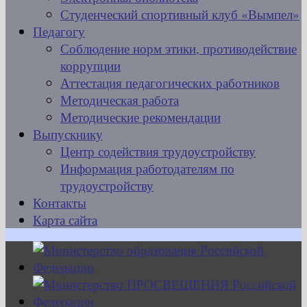
Студенческий спортивный клуб «Вымпел»
Педагогу
Соблюдение норм этики, противодействие
коррупции
Аттестация педагогических работников
Методическая работа
Методические рекомендации
Выпускнику
Центр содействия трудоустройству
Информация работодателям по
трудоустройству
Контакты
Карта сайта