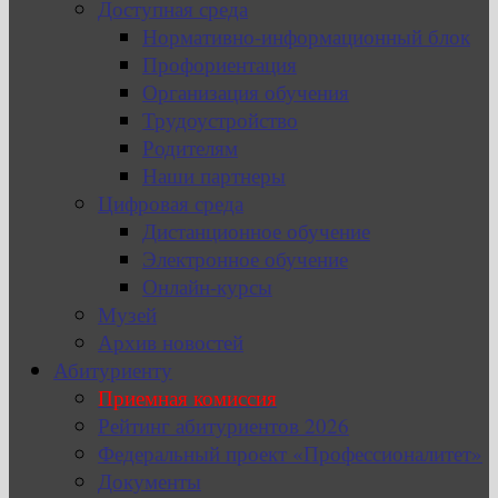
Доступная среда
Нормативно-информационный блок
Профориентация
Организация обучения
Трудоустройство
Родителям
Наши партнеры
Цифровая среда
Дистанционное обучение
Электронное обучение
Онлайн-курсы
Музей
Архив новостей
Абитуриенту
Приемная комиссия
Рейтинг абитуриентов 2026
Федеральный проект «Профессионалитет»
Документы