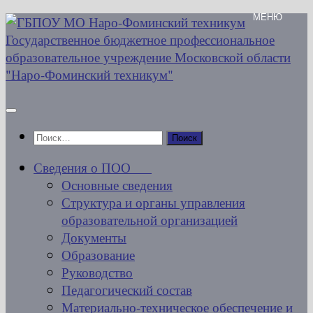
Перейти
к
содержимому
Найти:
Сведения о ПОО
Основные сведения
Структура и органы управления
образовательной организацией
Документы
Образование
Руководство
Педагогический состав
Материально-техническое обеспечение и