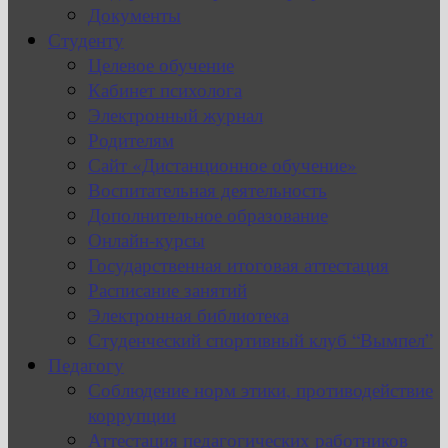
Документы
Студенту
Целевое обучение
Кабинет психолога
Электронный журнал
Родителям
Сайт «Дистанционное обучение»
Воспитательная деятельность
Дополнительное образование
Онлайн-курсы
Государственная итоговая аттестация
Расписание занятий
Электронная библиотека
Студенческий спортивный клуб “Вымпел”
Педагогу
Соблюдение норм этики, противодействие
коррупции
Аттестация педагогических работников