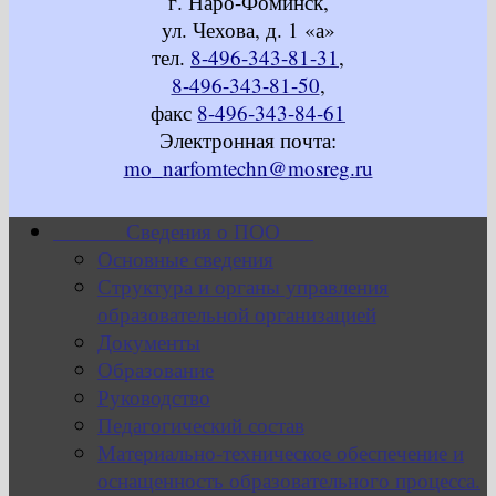
г. Наро-Фоминск,
ул. Чехова, д. 1 «а»
тел.
8-496-343-81-31
,
8-496-343-81-50
,
факс
8-496-343-84-61
Электронная почта:
mo_narfomtechn@mosreg.ru
Сведения о ПОО
Основные сведения
Структура и органы управления
образовательной организацией
Документы
Образование
Руководство
Педагогический состав
Материально-техническое обеспечение и
оснащенность образовательного процесса.