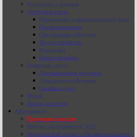
Разговоры о важном
Доступная среда
Нормативно-информационный блок
Профориентация
Организация обучения
Трудоустройство
Родителям
Наши партнеры
Цифровая среда
Дистанционное обучение
Электронное обучение
Онлайн-курсы
Музей
Архив новостей
Абитуриенту
Приемная комиссия
Рейтинг абитуриентов 2026
Федеральный проект «Профессионалитет»