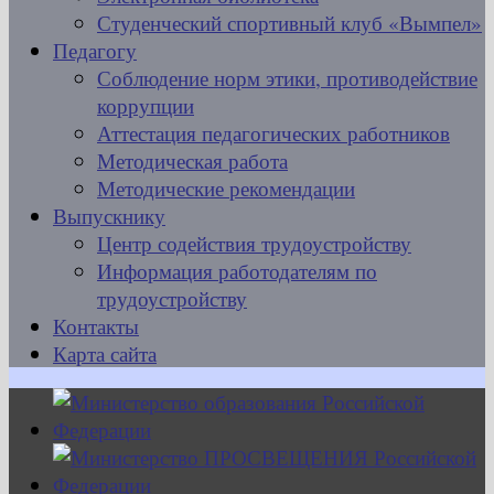
Студенческий спортивный клуб «Вымпел»
Педагогу
Соблюдение норм этики, противодействие
коррупции
Аттестация педагогических работников
Методическая работа
Методические рекомендации
Выпускнику
Центр содействия трудоустройству
Информация работодателям по
трудоустройству
Контакты
Карта сайта