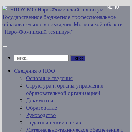
Перейти
к
содержимому
Найти:
Сведения о ПОО
Основные сведения
Структура и органы управления
образовательной организацией
Документы
Образование
Руководство
Педагогический состав
Материально-техническое обеспечение и