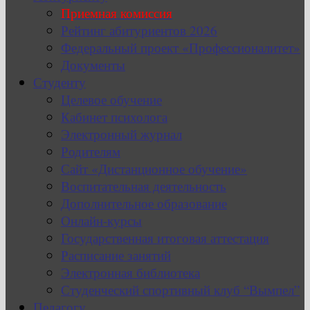
Приемная комиссия
Рейтинг абитуриентов 2026
Федеральный проект «Профессионалитет»
Документы
Студенту
Целевое обучение
Кабинет психолога
Электронный журнал
Родителям
Сайт «Дистанционное обучение»
Воспитательная деятельность
Дополнительное образование
Онлайн-курсы
Государственная итоговая аттестация
Расписание занятий
Электронная библиотека
Студенческий спортивный клуб “Вымпел”
Педагогу