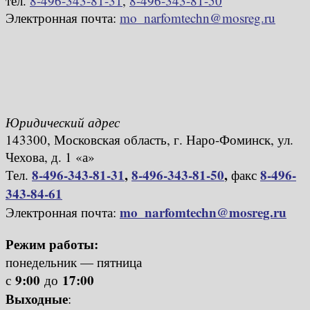
тел.
8-496-343-81-31
,
8-496-343-81-50
Электронная почта:
mo_narfomtechn@mosreg.ru
Юридический адрес
143300, Московская область, г. Наро-Фоминск, ул.
Чехова, д. 1 «а»
8-496-343-81-31
,
8-496-343-81-50
,
8-496-
Тел.
факс
343-84-61
mo_narfomtechn@mosreg.ru
Электронная почта:
Режим работы:
понедельник — пятница
9:00
17:00
с
до
Выходные
: