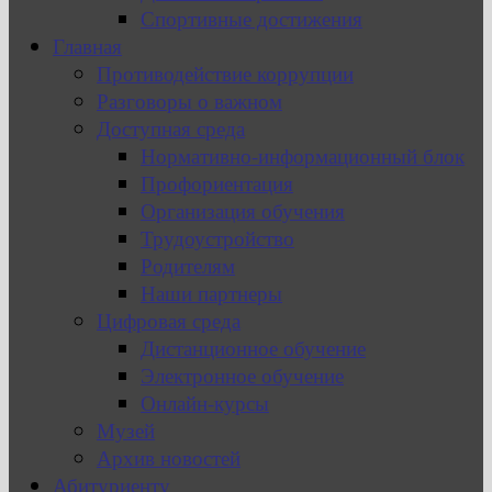
Спортивные достижения
Главная
Противодействие коррупции
Разговоры о важном
Доступная среда
Нормативно-информационный блок
Профориентация
Организация обучения
Трудоустройство
Родителям
Наши партнеры
Цифровая среда
Дистанционное обучение
Электронное обучение
Онлайн-курсы
Музей
Архив новостей
Абитуриенту