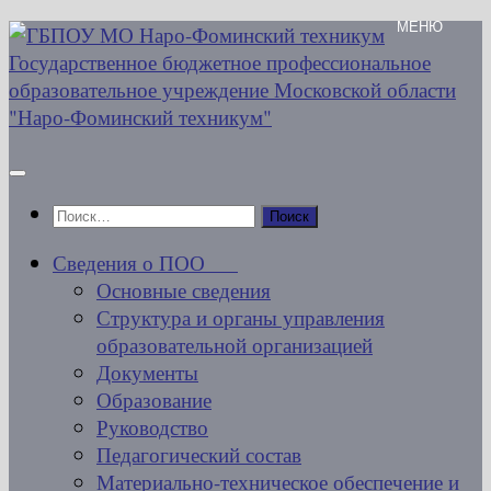
Перейти
к
содержимому
Найти:
Сведения о ПОО
Основные сведения
Структура и органы управления
образовательной организацией
Документы
Образование
Руководство
Педагогический состав
Материально-техническое обеспечение и