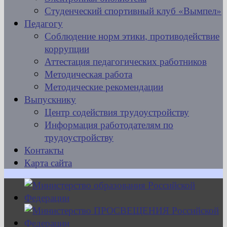
Студенческий спортивный клуб «Вымпел»
Педагогу
Соблюдение норм этики, противодействие
коррупции
Аттестация педагогических работников
Методическая работа
Методические рекомендации
Выпускнику
Центр содействия трудоустройству
Информация работодателям по
трудоустройству
Контакты
Карта сайта