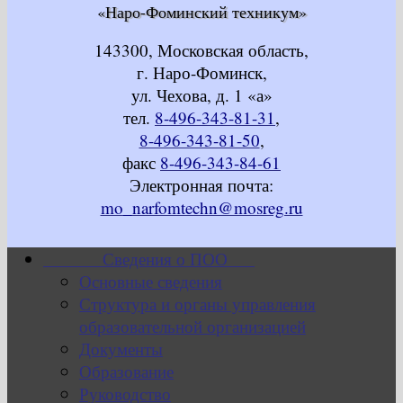
«Наро-Фоминский техникум»
143300, Московская область,
г. Наро-Фоминск,
ул. Чехова, д. 1 «а»
тел.
8-496-343-81-31
,
8-496-343-81-50
,
факс
8-496-343-84-61
Электронная почта:
mo_narfomtechn@mosreg.ru
Сведения о ПОО
Основные сведения
Структура и органы управления
образовательной организацией
Документы
Образование
Руководство