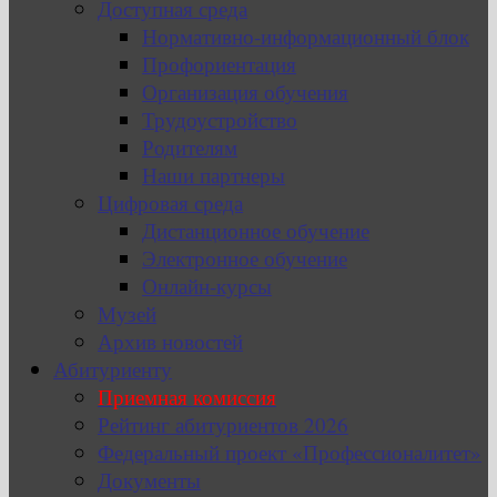
Доступная среда
Нормативно-информационный блок
Профориентация
Организация обучения
Трудоустройство
Родителям
Наши партнеры
Цифровая среда
Дистанционное обучение
Электронное обучение
Онлайн-курсы
Музей
Архив новостей
Абитуриенту
Приемная комиссия
Рейтинг абитуриентов 2026
Федеральный проект «Профессионалитет»
Документы