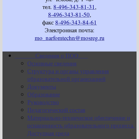
тел.
8-496-343-81-31
,
8-496-343-81-50
,
факс
8-496-343-84-61
Электронная почта:
mo_narfomtechn@mosreg.ru
Сведения о ПОО
Основные сведения
Структура и органы управления
образовательной организацией
Документы
Образование
Руководство
Педагогический состав
Материально-техническое обеспечение и
оснащенность образовательного процесса.
Доступная среда