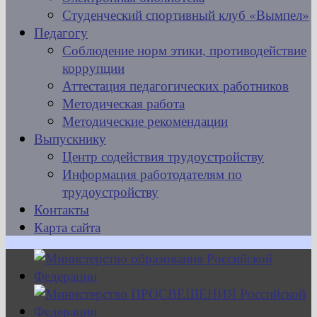
Студенческий спортивный клуб «Вымпел»
Педагогу
Соблюдение норм этики, противодействие
коррупции
Аттестация педагогических работников
Методическая работа
Методические рекомендации
Выпускнику
Центр содействия трудоустройству
Информация работодателям по
трудоустройству
Контакты
Карта сайта