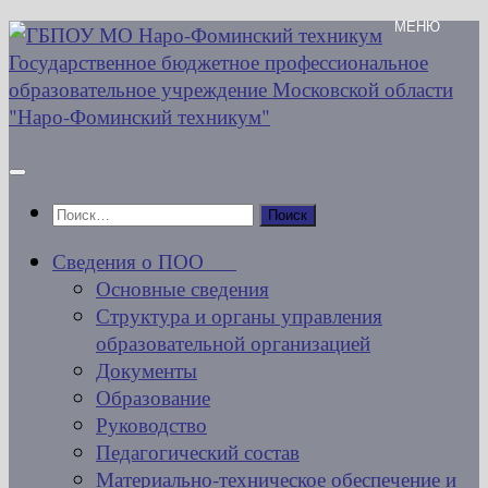
Перейти
к
содержимому
Найти:
Сведения о ПОО
Основные сведения
Структура и органы управления
образовательной организацией
Документы
Образование
Руководство
Педагогический состав
Материально-техническое обеспечение и