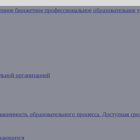
льной организацией
нащенность образовательного процесса. Доступная сре
учающихся