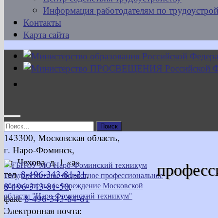
Информация работодателям по трудоустрой
Контакты
Карта сайта
Найти:
143300, Московская область,
г. Наро-Фоминск,
ул. Чехова, д. 1 «а»
професс
тел.
8-496-343-81-31
,
8-496-343-81-50
,
факс
8-496-343-84-61
Электронная почта: