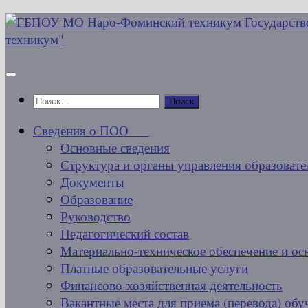
Перейти
к
содержимому
Найти:
Сведения о ПОО
Основные сведения
Структура и органы управления образовате
Документы
Образование
Руководство
Педагогический состав
Материально-техническое обеспечение и ос
Платные образовательные услуги
Финансово-хозяйственная деятельность
Вакантные места для приема (перевода) об