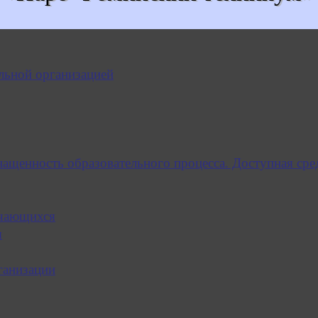
льной организацией
нащенность образовательного процесса. Доступная сре
учающихся
я
ганизации