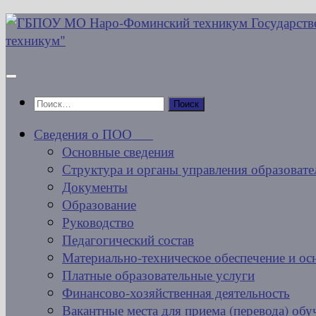
Перейти
к
содержимому
Найти:
Сведения о ПОО
Основные сведения
Структура и органы управления образовате
Документы
Образование
Руководство
Педагогический состав
Материально-техническое обеспечение и ос
Платные образовательные услуги
Финансово-хозяйственная деятельность
Вакантные места для приема (перевода) об