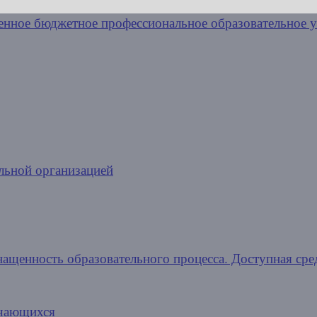
льной организацией
нащенность образовательного процесса. Доступная сре
учающихся