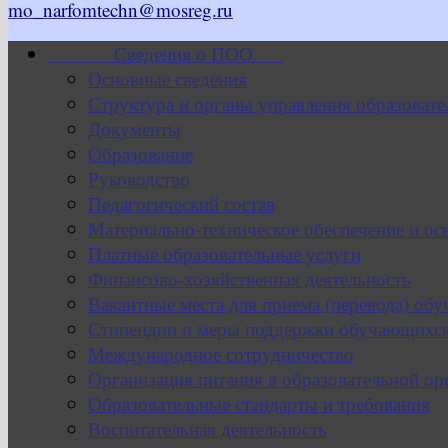
mo_narfomtechn@mosreg.ru
Сведения о ПОО
Основные сведения
Структура и органы управления образовате
Документы
Образование
Руководство
Педагогический состав
Материально-техническое обеспечение и ос
Платные образовательные услуги
Финансово-хозяйственная деятельность
Вакантные места для приема (перевода) об
Стипендии и меры поддержки обучающихс
Международное сотрудничество
Организация питания в образовательной ор
Образовательные стандарты и требования
Воспитательная деятельность