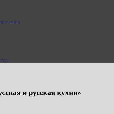
коррупции
ству
усская и русская кухня»