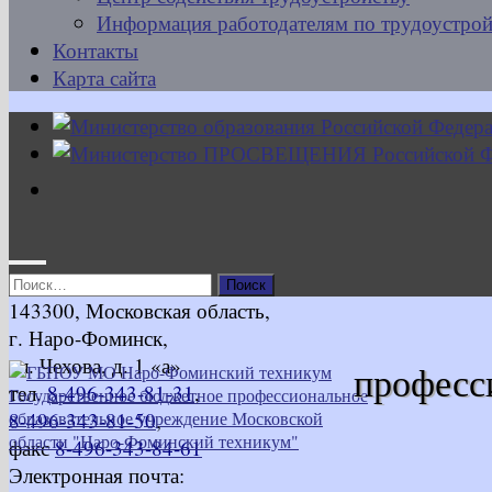
Информация работодателям по трудоустрой
Контакты
Карта сайта
Найти:
143300, Московская область,
г. Наро-Фоминск,
ул. Чехова, д. 1 «а»
професс
тел.
8-496-343-81-31
,
8-496-343-81-50
,
факс
8-496-343-84-61
Электронная почта: