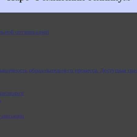
льной организацией
нащенность образовательного процесса. Доступная сре
учающихся
я
ганизации