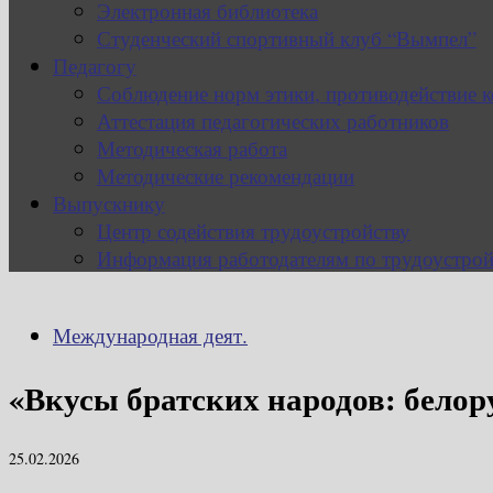
Электронная библиотека
Студенческий спортивный клуб “Вымпел”
Педагогу
Соблюдение норм этики, противодействие 
Аттестация педагогических работников
Методическая работа
Методические рекомендации
Выпускнику
Центр содействия трудоустройству
Информация работодателям по трудоустрой
Международная деят.
«Вкусы братских народов: белор
25.02.2026