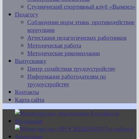
Студенческий спортивный клуб «Вымпел»
Педагогу
Соблюдение норм этики, противодействие
коррупции
Аттестация педагогических работников
Методическая работа
Методические рекомендации
Выпускнику
Центр содействия трудоустройству
Информация работодателям по
трудоустройству
Контакты
Карта сайта