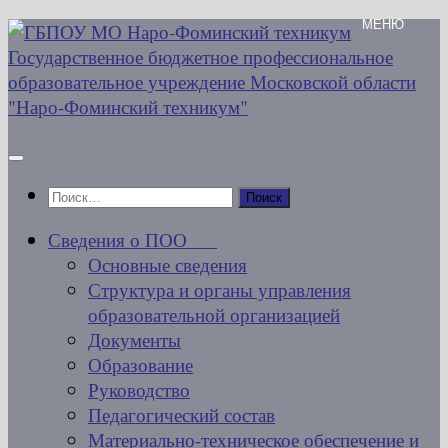
Перейти
к
содержимому
Найти:
Сведения о ПОО
Основные сведения
Структура и органы управления
образовательной организацией
Документы
Образование
Руководство
Педагогический состав
Материально-техническое обеспечение и