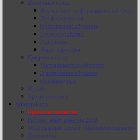
Доступная среда
Нормативно-информационный блок
Профориентация
Организация обучения
Трудоустройство
Родителям
Наши партнеры
Цифровая среда
Дистанционное обучение
Электронное обучение
Онлайн-курсы
Музей
Архив новостей
Абитуриенту
Приемная комиссия
Рейтинг абитуриентов 2026
Федеральный проект «Профессионалитет»
Документы