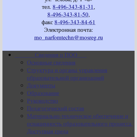
тел.
8-496-343-81-31
,
8-496-343-81-50
,
факс
8-496-343-84-61
Электронная почта:
mo_narfomtechn@mosreg.ru
Сведения о ПОО
Основные сведения
Структура и органы управления
образовательной организацией
Документы
Образование
Руководство
Педагогический состав
Материально-техническое обеспечение и
оснащенность образовательного процесса.
Доступная среда