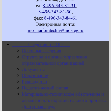
тел.
8-496-343-81-31
,
8-496-343-81-50
,
факс
8-496-343-84-61
Электронная почта:
mo_narfomtechn@mosreg.ru
Сведения о ПОО
Основные сведения
Структура и органы управления
образовательной организацией
Документы
Образование
Руководство
Педагогический состав
Материально-техническое обеспечение и
оснащенность образовательного процесса.
Доступная среда