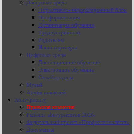
Доступная среда
Нормативно-информационный блок
Профориентация
Организация обучения
Трудоустройство
Родителям
Наши партнеры
Цифровая среда
Дистанционное обучение
Электронное обучение
Онлайн-курсы
Музей
Архив новостей
Абитуриенту
Приемная комиссия
Рейтинг абитуриентов 2026
Федеральный проект «Профессионалитет»
Документы