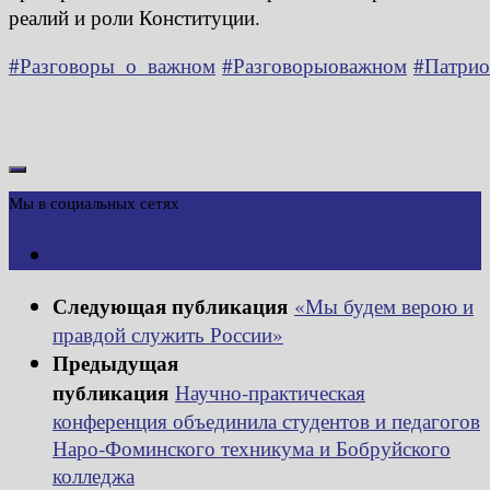
реалий и роли Конституции.
#Разговоры_о_важном
#Разговорыоважном
#Патрио
Мы в социальных сетях
Следующая публикация
«Мы будем верою и
правдой служить России»
Предыдущая
публикация
Научно‑практическая
конференция объединила студентов и педагогов
Наро‑Фоминского техникума и Бобруйского
колледжа