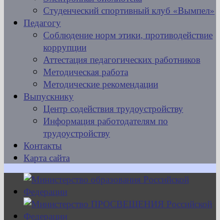
Студенческий спортивный клуб «Вымпел»
Педагогу
Соблюдение норм этики, противодействие
коррупции
Аттестация педагогических работников
Методическая работа
Методические рекомендации
Выпускнику
Центр содействия трудоустройству
Информация работодателям по
трудоустройству
Контакты
Карта сайта