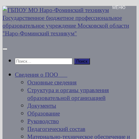
Перейти
к
содержимому
Найти:
Сведения о ПОО
Основные сведения
Структура и органы управления
образовательной организацией
Документы
Образование
Руководство
Педагогический состав
Материально-техническое обеспечение и