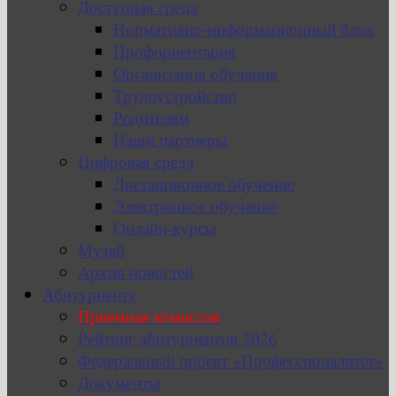
Доступная среда
Нормативно-информационный блок
Профориентация
Организация обучения
Трудоустройство
Родителям
Наши партнеры
Цифровая среда
Дистанционное обучение
Электронное обучение
Онлайн-курсы
Музей
Архив новостей
Абитуриенту
Приемная комиссия
Рейтинг абитуриентов 2026
Федеральный проект «Профессионалитет»
Документы