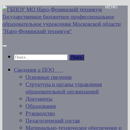
Перейти
к
содержимому
Найти:
Сведения о ПОО
Основные сведения
Структура и органы управления
образовательной организацией
Документы
Образование
Руководство
Педагогический состав
Материально-техническое обеспечение и