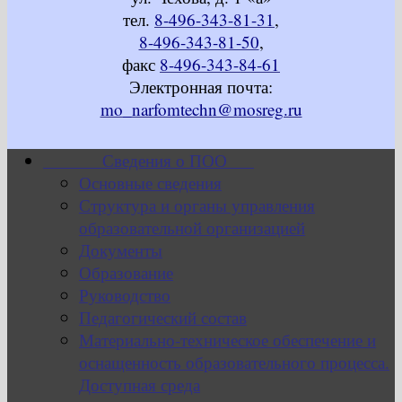
тел.
8-496-343-81-31
,
8-496-343-81-50
,
факс
8-496-343-84-61
Электронная почта:
mo_narfomtechn@mosreg.ru
Сведения о ПОО
Основные сведения
Структура и органы управления
образовательной организацией
Документы
Образование
Руководство
Педагогический состав
Материально-техническое обеспечение и
оснащенность образовательного процесса.
Доступная среда