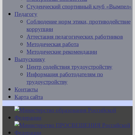
Студенческий спортивный клуб «Вымпел»
Педагогу
Соблюдение норм этики, противодействие
коррупции
Аттестация педагогических работников
Методическая работа
Методические рекомендации
Выпускнику
Центр содействия трудоустройству
Информация работодателям по
трудоустройству
Контакты
Карта сайта