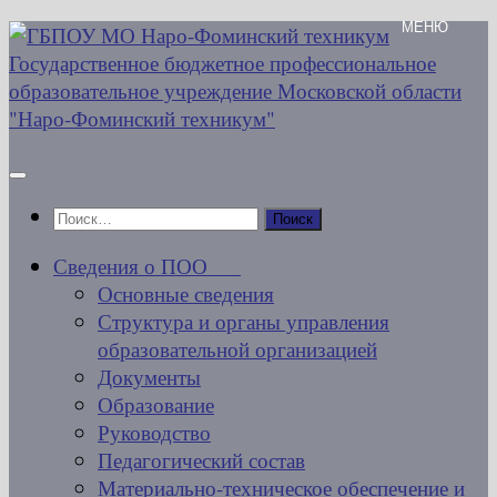
Перейти
к
содержимому
Найти:
Сведения о ПОО
Основные сведения
Структура и органы управления
образовательной организацией
Документы
Образование
Руководство
Педагогический состав
Материально-техническое обеспечение и