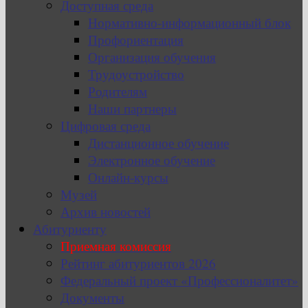
Доступная среда
Нормативно-информационный блок
Профориентация
Организация обучения
Трудоустройство
Родителям
Наши партнеры
Цифровая среда
Дистанционное обучение
Электронное обучение
Онлайн-курсы
Музей
Архив новостей
Абитуриенту
Приемная комиссия
Рейтинг абитуриентов 2026
Федеральный проект «Профессионалитет»
Документы