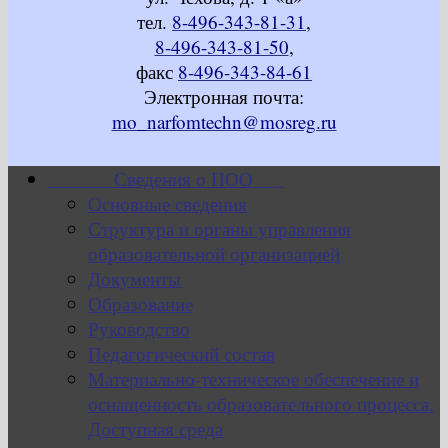
тел.
8-496-343-81-31
,
8-496-343-81-50
,
факс
8-496-343-84-61
Электронная почта:
mo_narfomtechn@mosreg.ru
Сведения о ПОО
Основные сведения
Структура и органы управления
образовательной организацией
Документы
Образование
Руководство
Педагогический состав
Материально-техническое обеспечение и
оснащенность образовательного процесса.
Доступная среда