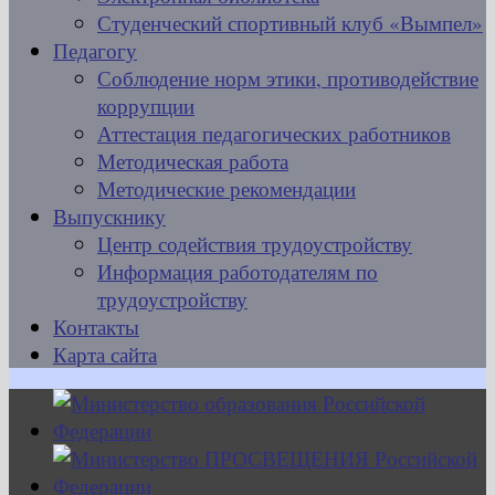
Студенческий спортивный клуб «Вымпел»
Педагогу
Соблюдение норм этики, противодействие
коррупции
Аттестация педагогических работников
Методическая работа
Методические рекомендации
Выпускнику
Центр содействия трудоустройству
Информация работодателям по
трудоустройству
Контакты
Карта сайта