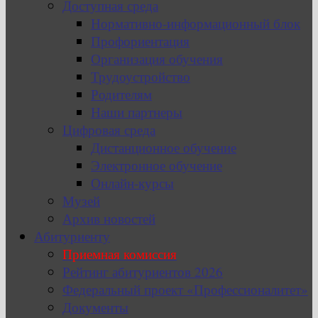
Доступная среда
Нормативно-информационный блок
Профориентация
Организация обучения
Трудоустройство
Родителям
Наши партнеры
Цифровая среда
Дистанционное обучение
Электронное обучение
Онлайн-курсы
Музей
Архив новостей
Абитуриенту
Приемная комиссия
Рейтинг абитуриентов 2026
Федеральный проект «Профессионалитет»
Документы