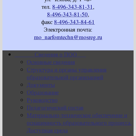
тел.
8-496-343-81-31
,
8-496-343-81-50
,
факс
8-496-343-84-61
Электронная почта:
mo_narfomtechn@mosreg.ru
Сведения о ПОО
Основные сведения
Структура и органы управления
образовательной организацией
Документы
Образование
Руководство
Педагогический состав
Материально-техническое обеспечение и
оснащенность образовательного процесса.
Доступная среда