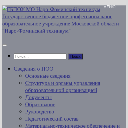
Перейти
к
содержимому
Найти:
Сведения о ПОО
Основные сведения
Структура и органы управления
образовательной организацией
Документы
Образование
Руководство
Педагогический состав
Материально-техническое обеспечение и