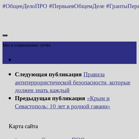
#ОбщееДелоПРО
#ПервыевОбщемДеле
#ГрантыПер
Мы в социальных сетях
Следующая публикация
Правила
антитеррористической безопасности, которые
должен знать каждый
Предыдущая публикация
«Крым и
Севастополь: 10 лет в родной гавани»
Карта сайта