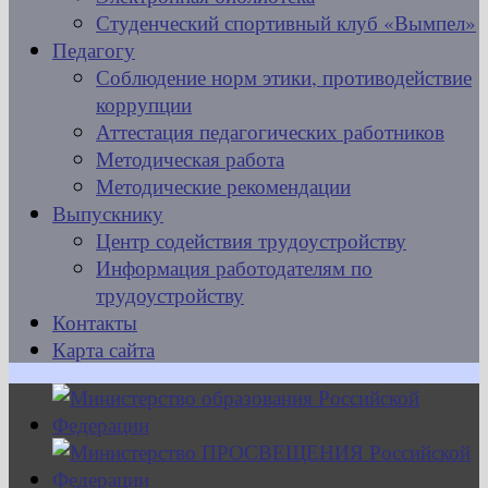
Студенческий спортивный клуб «Вымпел»
Педагогу
Соблюдение норм этики, противодействие
коррупции
Аттестация педагогических работников
Методическая работа
Методические рекомендации
Выпускнику
Центр содействия трудоустройству
Информация работодателям по
трудоустройству
Контакты
Карта сайта