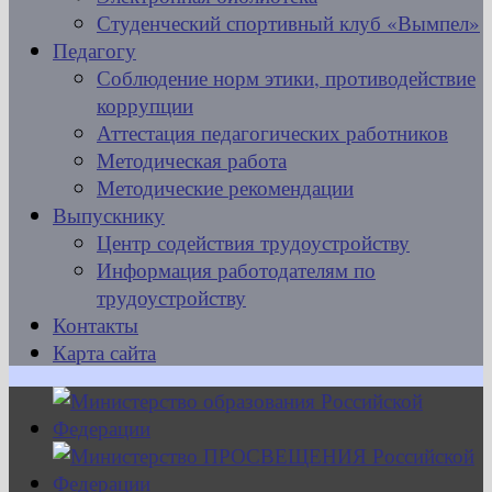
Студенческий спортивный клуб «Вымпел»
Педагогу
Соблюдение норм этики, противодействие
коррупции
Аттестация педагогических работников
Методическая работа
Методические рекомендации
Выпускнику
Центр содействия трудоустройству
Информация работодателям по
трудоустройству
Контакты
Карта сайта