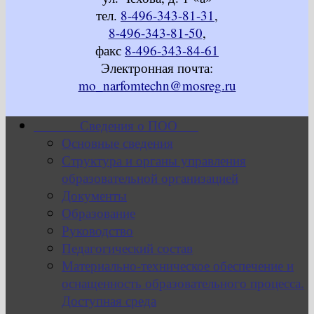
тел.
8-496-343-81-31
,
8-496-343-81-50
,
факс
8-496-343-84-61
Электронная почта:
mo_narfomtechn@mosreg.ru
Сведения о ПОО
Основные сведения
Структура и органы управления
образовательной организацией
Документы
Образование
Руководство
Педагогический состав
Материально-техническое обеспечение и
оснащенность образовательного процесса.
Доступная среда