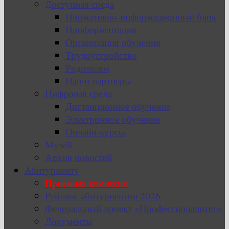
Доступная среда
Нормативно-информационный блок
Профориентация
Организация обучения
Трудоустройство
Родителям
Наши партнеры
Цифровая среда
Дистанционное обучение
Электронное обучение
Онлайн-курсы
Музей
Архив новостей
Абитуриенту
Приемная комиссия
Рейтинг абитуриентов 2026
Федеральный проект «Профессионалитет»
Документы