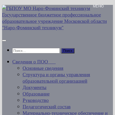
Перейти
к
содержимому
Найти:
Сведения о ПОО
Основные сведения
Структура и органы управления
образовательной организацией
Документы
Образование
Руководство
Педагогический состав
Материально-техническое обеспечение и