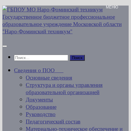
Перейти
к
содержимому
Найти:
Сведения о ПОО
Основные сведения
Структура и органы управления
образовательной организацией
Документы
Образование
Руководство
Педагогический состав
Материально-техническое обеспечение и