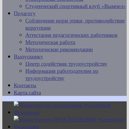
Студенческий спортивный клуб «Вымпел»
Педагогу
Соблюдение норм этики, противодействие
коррупции
Аттестация педагогических работников
Методическая работа
Методические рекомендации
Выпускнику
Центр содействия трудоустройству
Информация работодателям по
трудоустройству
Контакты
Карта сайта