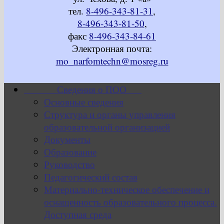
тел.
8-496-343-81-31
,
8-496-343-81-50
,
факс
8-496-343-84-61
Электронная почта:
mo_narfomtechn@mosreg.ru
Сведения о ПОО
Основные сведения
Структура и органы управления
образовательной организацией
Документы
Образование
Руководство
Педагогический состав
Материально-техническое обеспечение и
оснащенность образовательного процесса.
Доступная среда