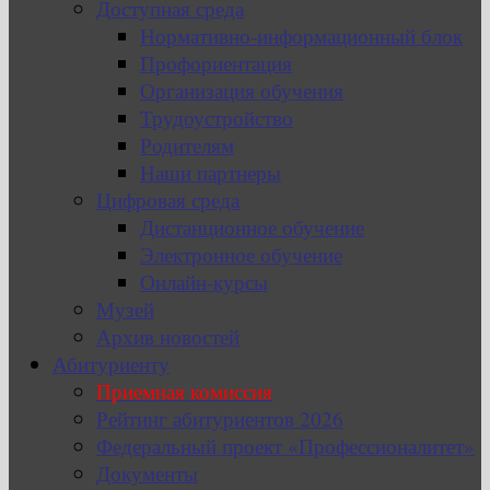
Доступная среда
Нормативно-информационный блок
Профориентация
Организация обучения
Трудоустройство
Родителям
Наши партнеры
Цифровая среда
Дистанционное обучение
Электронное обучение
Онлайн-курсы
Музей
Архив новостей
Абитуриенту
Приемная комиссия
Рейтинг абитуриентов 2026
Федеральный проект «Профессионалитет»
Документы