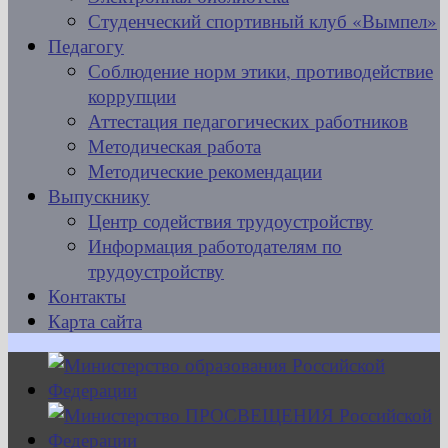
Студенческий спортивный клуб «Вымпел»
Педагогу
Соблюдение норм этики, противодействие
коррупции
Аттестация педагогических работников
Методическая работа
Методические рекомендации
Выпускнику
Центр содействия трудоустройству
Информация работодателям по
трудоустройству
Контакты
Карта сайта