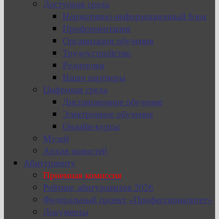
Доступная среда
Нормативно-информационный блок
Профориентация
Организация обучения
Трудоустройство
Родителям
Наши партнеры
Цифровая среда
Дистанционное обучение
Электронное обучение
Онлайн-курсы
Музей
Архив новостей
Абитуриенту
Приемная комиссия
Рейтинг абитуриентов 2026
Федеральный проект «Профессионалитет»
Документы