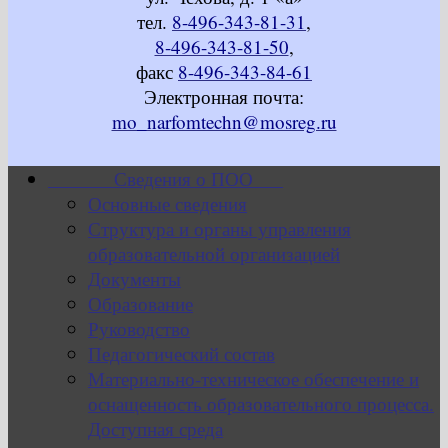
тел.
8-496-343-81-31
,
8-496-343-81-50
,
факс
8-496-343-84-61
Электронная почта:
mo_narfomtechn@mosreg.ru
Сведения о ПОО
Основные сведения
Структура и органы управления
образовательной организацией
Документы
Образование
Руководство
Педагогический состав
Материально-техническое обеспечение и
оснащенность образовательного процесса.
Доступная среда