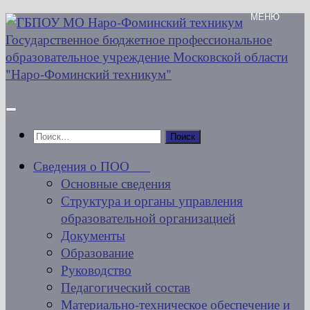
Перейти
к
содержимому
Найти:
Сведения о ПОО
Основные сведения
Структура и органы управления
образовательной организацией
Документы
Образование
Руководство
Педагогический состав
Материально-техническое обеспечение и