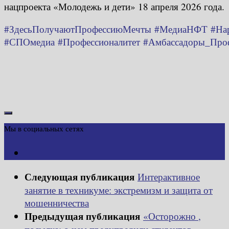
нацпроекта «Молодежь и дети» 18 апреля 2026 года.
#ЗдесьПолучаютПрофессиюМечты
#МедиаНФТ
#На
#СПОмедиа
#Профессионалитет
#Амбассадоры_Проф
Мы в социальных сетях
Следующая публикация
Интерактивное
занятие в техникуме: экстремизм и защита от
мошенничества
Предыдущая публикация
«Осторожно ,