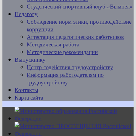
Студенческий спортивный клуб «Вымпел»
Педагогу
Соблюдение норм этики, противодействие
коррупции
Аттестация педагогических работников
Методическая работа
Методические рекомендации
Выпускнику
Центр содействия трудоустройству
Информация работодателям по
трудоустройству
Контакты
Карта сайта