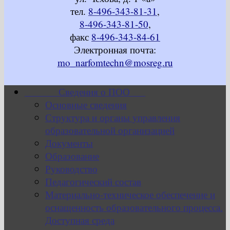
тел.
8-496-343-81-31
,
8-496-343-81-50
,
факс
8-496-343-84-61
Электронная почта:
mo_narfomtechn@mosreg.ru
Сведения о ПОО
Основные сведения
Структура и органы управления
образовательной организацией
Документы
Образование
Руководство
Педагогический состав
Материально-техническое обеспечение и
оснащенность образовательного процесса.
Доступная среда