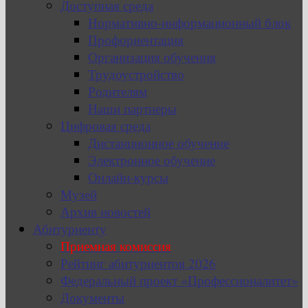
Доступная среда
Нормативно-информационный блок
Профориентация
Организация обучения
Трудоустройство
Родителям
Наши партнеры
Цифровая среда
Дистанционное обучение
Электронное обучение
Онлайн-курсы
Музей
Архив новостей
Абитуриенту
Приемная комиссия
Рейтинг абитуриентов 2026
Федеральный проект «Профессионалитет»
Документы