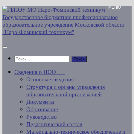
Перейти
к
содержимому
Найти:
Сведения о ПОО
Основные сведения
Структура и органы управления
образовательной организацией
Документы
Образование
Руководство
Педагогический состав
Материально-техническое обеспечение и