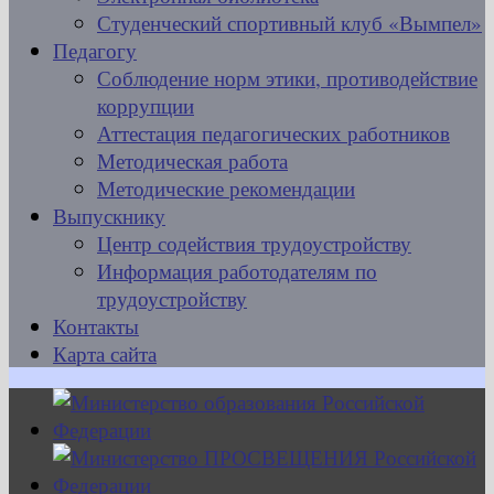
Студенческий спортивный клуб «Вымпел»
Педагогу
Соблюдение норм этики, противодействие
коррупции
Аттестация педагогических работников
Методическая работа
Методические рекомендации
Выпускнику
Центр содействия трудоустройству
Информация работодателям по
трудоустройству
Контакты
Карта сайта