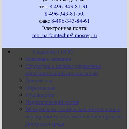
тел.
8-496-343-81-31
,
8-496-343-81-50
,
факс
8-496-343-84-61
Электронная почта:
mo_narfomtechn@mosreg.ru
Сведения о ПОО
Основные сведения
Структура и органы управления
образовательной организацией
Документы
Образование
Руководство
Педагогический состав
Материально-техническое обеспечение и
оснащенность образовательного процесса.
Доступная среда