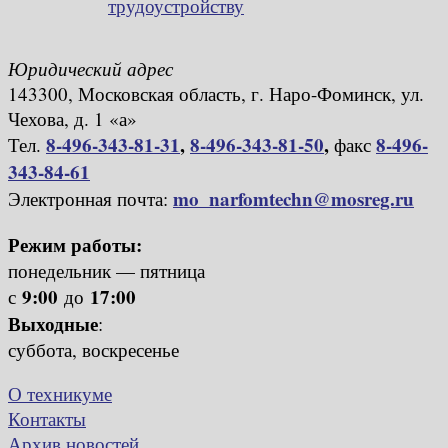
трудоустройству
Юридический адрес
143300, Московская область, г. Наро-Фоминск, ул.
Чехова, д. 1 «а»
8-496-343-81-31
,
8-496-343-81-50
,
8-496-
Тел.
факс
343-84-61
mo_narfomtechn@mosreg.ru
Электронная почта:
Режим работы:
понедельник — пятница
9:00
17:00
с
до
Выходные
:
суббота, воскресенье
О техникуме
Контакты
Архив новостей