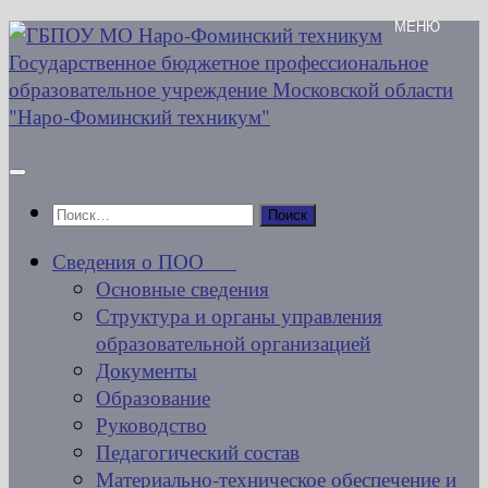
Перейти
к
содержимому
Найти:
Сведения о ПОО
Основные сведения
Структура и органы управления
образовательной организацией
Документы
Образование
Руководство
Педагогический состав
Материально-техническое обеспечение и