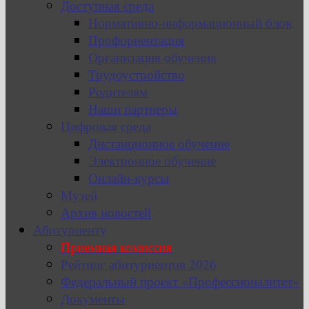
Доступная среда
Нормативно-информационный блок
Профориентация
Организация обучения
Трудоустройство
Родителям
Наши партнеры
Цифровая среда
Дистанционное обучение
Электронное обучение
Онлайн-курсы
Музей
Архив новостей
Абитуриенту
Приемная комиссия
Рейтинг абитуриентов 2026
Федеральный проект «Профессионалитет»
Документы