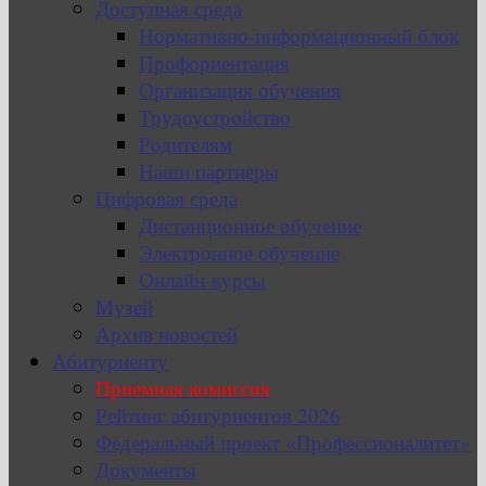
Доступная среда
Нормативно-информационный блок
Профориентация
Организация обучения
Трудоустройство
Родителям
Наши партнеры
Цифровая среда
Дистанционное обучение
Электронное обучение
Онлайн-курсы
Музей
Архив новостей
Абитуриенту
Приемная комиссия
Рейтинг абитуриентов 2026
Федеральный проект «Профессионалитет»
Документы