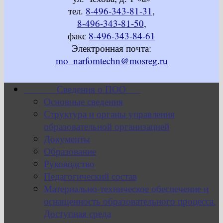
тел.
8-496-343-81-31
,
8-496-343-81-50
,
факс
8-496-343-84-61
Электронная почта:
mo_narfomtechn@mosreg.ru
Сведения о ПОО
Основные сведения
Структура и органы управления
образовательной организацией
Документы
Образование
Руководство
Педагогический состав
Материально-техническое обеспечение и
оснащенность образовательного процесса.
Доступная среда