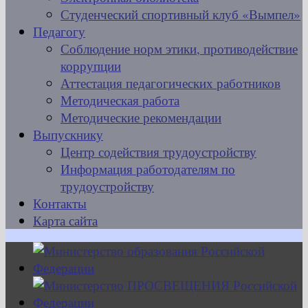
Студенческий спортивный клуб «Вымпел»
Педагогу
Соблюдение норм этики, противодействие
коррупции
Аттестация педагогических работников
Методическая работа
Методические рекомендации
Выпускнику
Центр содействия трудоустройству
Информация работодателям по
трудоустройству
Контакты
Карта сайта