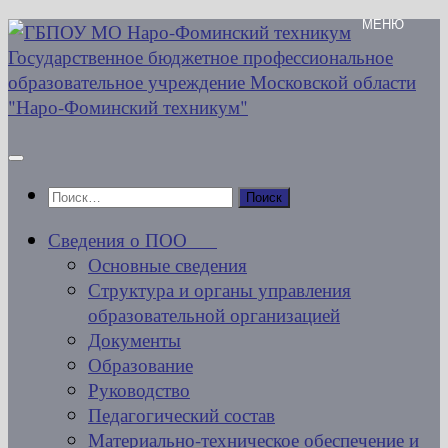
Перейти
к
содержимому
Найти:
Сведения о ПОО
Основные сведения
Структура и органы управления
образовательной организацией
Документы
Образование
Руководство
Педагогический состав
Материально-техническое обеспечение и