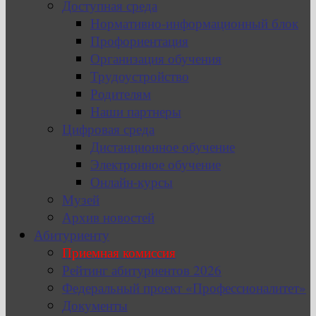
Доступная среда
Нормативно-информационный блок
Профориентация
Организация обучения
Трудоустройство
Родителям
Наши партнеры
Цифровая среда
Дистанционное обучение
Электронное обучение
Онлайн-курсы
Музей
Архив новостей
Абитуриенту
Приемная комиссия
Рейтинг абитуриентов 2026
Федеральный проект «Профессионалитет»
Документы