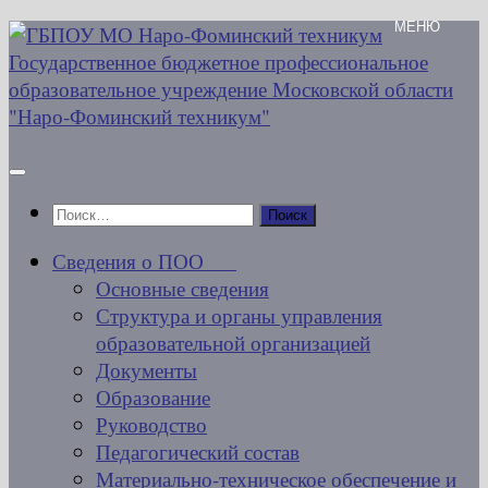
Перейти
к
содержимому
Найти:
Сведения о ПОО
Основные сведения
Структура и органы управления
образовательной организацией
Документы
Образование
Руководство
Педагогический состав
Материально-техническое обеспечение и