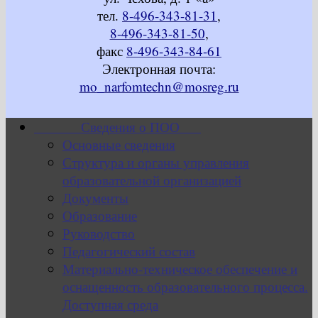
тел.
8-496-343-81-31
,
8-496-343-81-50
,
факс
8-496-343-84-61
Электронная почта:
mo_narfomtechn@mosreg.ru
Сведения о ПОО
Основные сведения
Структура и органы управления
образовательной организацией
Документы
Образование
Руководство
Педагогический состав
Материально-техническое обеспечение и
оснащенность образовательного процесса.
Доступная среда