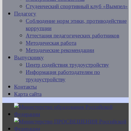
Студенческий спортивный клуб «Вымпел»
Педагогу
Соблюдение норм этики, противодействие
коррупции
Аттестация педагогических работников
Методическая работа
Методические рекомендации
Выпускнику
Центр содействия трудоустройству
Информация работодателям по
трудоустройству
Контакты
Карта сайта