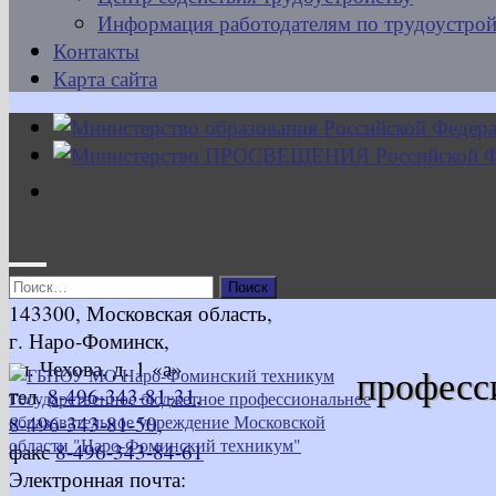
Информация работодателям по трудоустрой
Контакты
Карта сайта
Найти:
143300, Московская область,
г. Наро-Фоминск,
ул. Чехова, д. 1 «а»
професс
тел.
8-496-343-81-31
,
8-496-343-81-50
,
факс
8-496-343-84-61
Электронная почта: