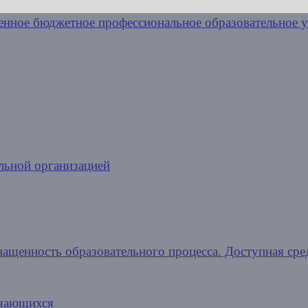
льной организацией
нащенность образовательного процесса. Доступная сре
учающихся