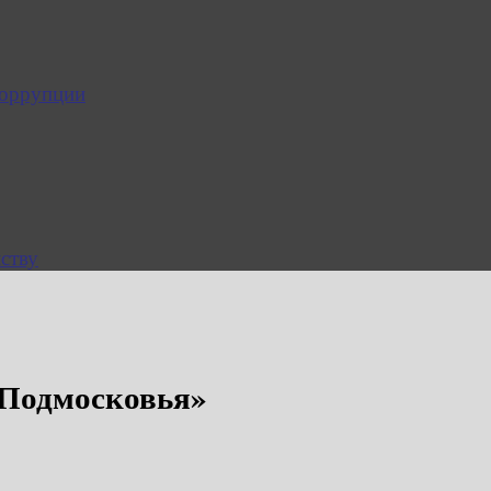
коррупции
ству
 Подмосковья»