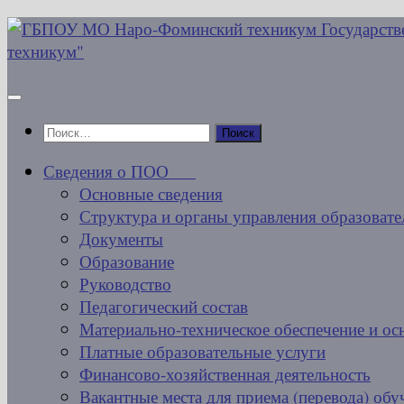
Перейти
к
содержимому
Найти:
Сведения о ПОО
Основные сведения
Структура и органы управления образовате
Документы
Образование
Руководство
Педагогический состав
Материально-техническое обеспечение и ос
Платные образовательные услуги
Финансово-хозяйственная деятельность
Вакантные места для приема (перевода) об