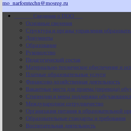
mo_narfomtechn@mosreg.ru
Сведения о ПОО
Основные сведения
Структура и органы управления образовате
Документы
Образование
Руководство
Педагогический состав
Материально-техническое обеспечение и ос
Платные образовательные услуги
Финансово-хозяйственная деятельность
Вакантные места для приема (перевода) об
Стипендии и меры поддержки обучающихс
Международное сотрудничество
Организация питания в образовательной ор
Образовательные стандарты и требования
Воспитательная деятельность