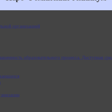
льной организацией
нащенность образовательного процесса. Доступная сре
учающихся
я
ганизации