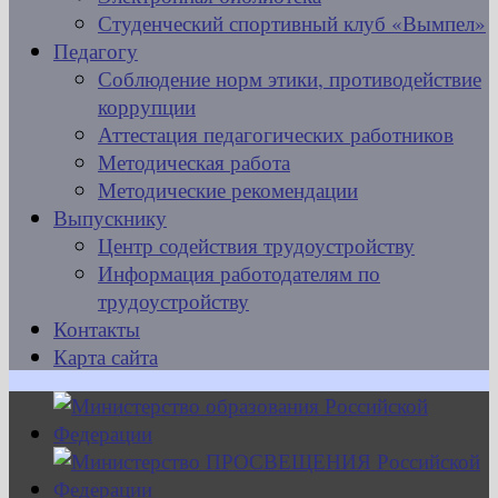
Студенческий спортивный клуб «Вымпел»
Педагогу
Соблюдение норм этики, противодействие
коррупции
Аттестация педагогических работников
Методическая работа
Методические рекомендации
Выпускнику
Центр содействия трудоустройству
Информация работодателям по
трудоустройству
Контакты
Карта сайта