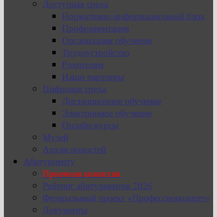
Доступная среда
Нормативно-информационный блок
Профориентация
Организация обучения
Трудоустройство
Родителям
Наши партнеры
Цифровая среда
Дистанционное обучение
Электронное обучение
Онлайн-курсы
Музей
Архив новостей
Абитуриенту
Приемная комиссия
Рейтинг абитуриентов 2026
Федеральный проект «Профессионалитет»
Документы