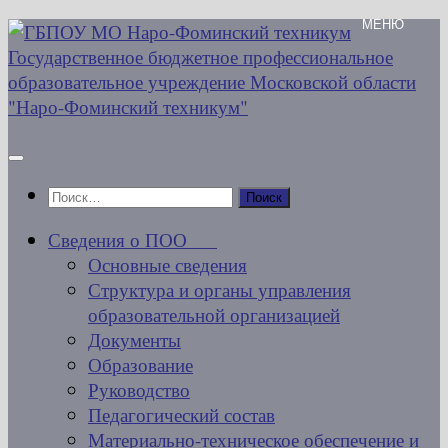
Перейти
к
содержимому
Найти:
Сведения о ПОО
Основные сведения
Структура и органы управления
образовательной организацией
Документы
Образование
Руководство
Педагогический состав
Материально-техническое обеспечение и