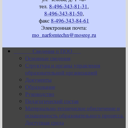
тел.
8-496-343-81-31
,
8-496-343-81-50
,
факс
8-496-343-84-61
Электронная почта:
mo_narfomtechn@mosreg.ru
Сведения о ПОО
Основные сведения
Структура и органы управления
образовательной организацией
Документы
Образование
Руководство
Педагогический состав
Материально-техническое обеспечение и
оснащенность образовательного процесса.
Доступная среда