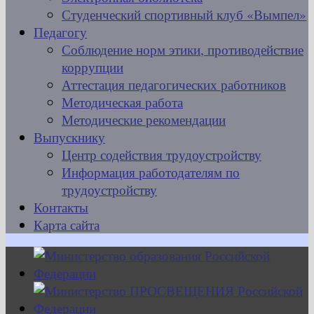
Студенческий спортивный клуб «Вымпел»
Педагогу
Соблюдение норм этики, противодействие
коррупции
Аттестация педагогических работников
Методическая работа
Методические рекомендации
Выпускнику
Центр содействия трудоустройству
Информация работодателям по
трудоустройству
Контакты
Карта сайта