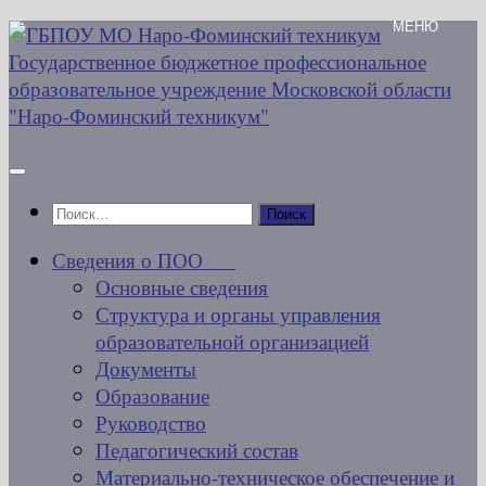
Перейти
к
содержимому
Найти:
Сведения о ПОО
Основные сведения
Структура и органы управления
образовательной организацией
Документы
Образование
Руководство
Педагогический состав
Материально-техническое обеспечение и