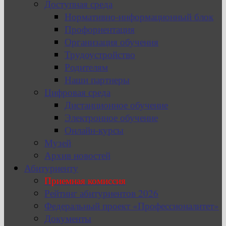
Доступная среда
Нормативно-информационный блок
Профориентация
Организация обучения
Трудоустройство
Родителям
Наши партнеры
Цифровая среда
Дистанционное обучение
Электронное обучение
Онлайн-курсы
Музей
Архив новостей
Абитуриенту
Приемная комиссия
Рейтинг абитуриентов 2026
Федеральный проект «Профессионалитет»
Документы