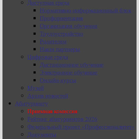
Доступная среда
Нормативно-информационный блок
Профориентация
Организация обучения
Трудоустройство
Родителям
Наши партнеры
Цифровая среда
Дистанционное обучение
Электронное обучение
Онлайн-курсы
Музей
Архив новостей
Абитуриенту
Приемная комиссия
Рейтинг абитуриентов 2026
Федеральный проект «Профессионалитет»
Документы