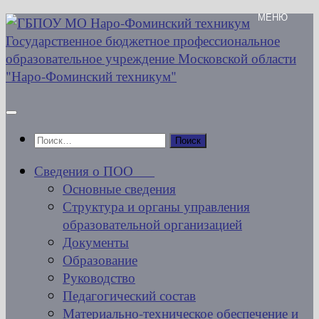
Перейти
к
содержимому
Найти:
Сведения о ПОО
Основные сведения
Структура и органы управления
образовательной организацией
Документы
Образование
Руководство
Педагогический состав
Материально-техническое обеспечение и