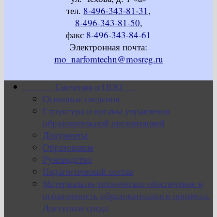
тел.
8-496-343-81-31
,
8-496-343-81-50
,
факс
8-496-343-84-61
Электронная почта:
mo_narfomtechn@mosreg.ru
Сведения о ПОО
Основные сведения
Структура и органы управления
образовательной организацией
Документы
Образование
Руководство
Педагогический состав
Материально-техническое обеспечение и
оснащенность образовательного процесса.
Доступная среда