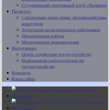
Студенческий спортивный клуб «Вымпел»
Педагогу
Соблюдение норм этики, противодействие
коррупции
Аттестация педагогических работников
Методическая работа
Методические рекомендации
Выпускнику
Центр содействия трудоустройству
Информация работодателям по
трудоустройству
Контакты
Карта сайта