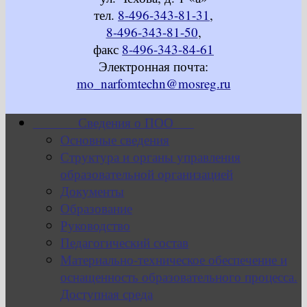
тел.
8-496-343-81-31
,
8-496-343-81-50
,
факс
8-496-343-84-61
Электронная почта:
mo_narfomtechn@mosreg.ru
Сведения о ПОО
Основные сведения
Структура и органы управления
образовательной организацией
Документы
Образование
Руководство
Педагогический состав
Материально-техническое обеспечение и
оснащенность образовательного процесса.
Доступная среда