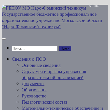
Перейти
к
содержимому
Найти:
Сведения о ПОО
Основные сведения
Структура и органы управления
образовательной организацией
Документы
Образование
Руководство
Педагогический состав
Материально-техническое обеспечение и