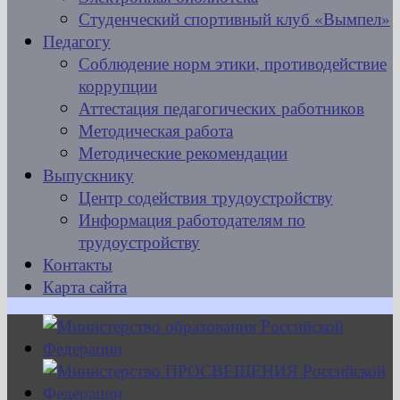
Студенческий спортивный клуб «Вымпел»
Педагогу
Соблюдение норм этики, противодействие
коррупции
Аттестация педагогических работников
Методическая работа
Методические рекомендации
Выпускнику
Центр содействия трудоустройству
Информация работодателям по
трудоустройству
Контакты
Карта сайта