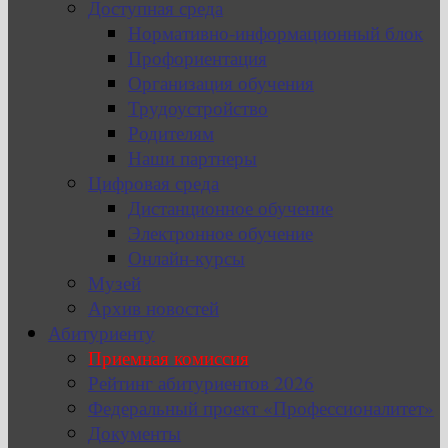
Доступная среда
Нормативно-информационный блок
Профориентация
Организация обучения
Трудоустройство
Родителям
Наши партнеры
Цифровая среда
Дистанционное обучение
Электронное обучение
Онлайн-курсы
Музей
Архив новостей
Абитуриенту
Приемная комиссия
Рейтинг абитуриентов 2026
Федеральный проект «Профессионалитет»
Документы