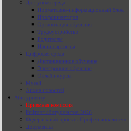
Доступная среда
Нормативно-информационный блок
Профориентация
Организация обучения
Трудоустройство
Родителям
Наши партнеры
Цифровая среда
Дистанционное обучение
Электронное обучение
Онлайн-курсы
Музей
Архив новостей
Абитуриенту
Приемная комиссия
Рейтинг абитуриентов 2026
Федеральный проект «Профессионалитет»
Документы