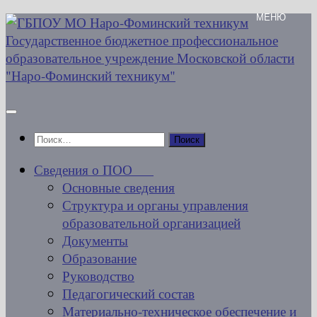
Перейти
к
содержимому
Найти:
Сведения о ПОО
Основные сведения
Структура и органы управления
образовательной организацией
Документы
Образование
Руководство
Педагогический состав
Материально-техническое обеспечение и