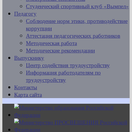
Студенческий спортивный клуб «Вымпел»
Педагогу
Соблюдение норм этики, противодействие
коррупции
Аттестация педагогических работников
Методическая работа
Методические рекомендации
Выпускнику
Центр содействия трудоустройству
Информация работодателям по
трудоустройству
Контакты
Карта сайта