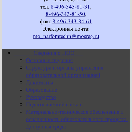
тел.
8-496-343-81-31
,
8-496-343-81-50
,
факс
8-496-343-84-61
Электронная почта:
mo_narfomtechn@mosreg.ru
Сведения о ПОО
Основные сведения
Структура и органы управления
образовательной организацией
Документы
Образование
Руководство
Педагогический состав
Материально-техническое обеспечение и
оснащенность образовательного процесса.
Доступная среда