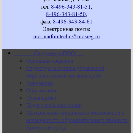
тел.
8-496-343-81-31
,
8-496-343-81-50
,
факс
8-496-343-84-61
Электронная почта:
mo_narfomtechn@mosreg.ru
Сведения о ПОО
Основные сведения
Структура и органы управления
образовательной организацией
Документы
Образование
Руководство
Педагогический состав
Материально-техническое обеспечение и
оснащенность образовательного процесса.
Доступная среда