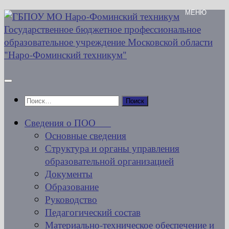
Перейти
к
содержимому
Найти:
Сведения о ПОО
Основные сведения
Структура и органы управления
образовательной организацией
Документы
Образование
Руководство
Педагогический состав
Материально-техническое обеспечение и