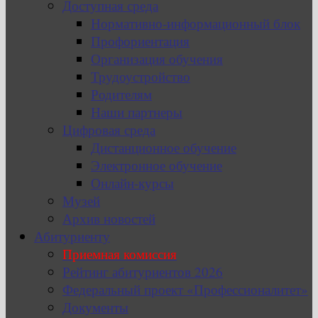
Доступная среда
Нормативно-информационный блок
Профориентация
Организация обучения
Трудоустройство
Родителям
Наши партнеры
Цифровая среда
Дистанционное обучение
Электронное обучение
Онлайн-курсы
Музей
Архив новостей
Абитуриенту
Приемная комиссия
Рейтинг абитуриентов 2026
Федеральный проект «Профессионалитет»
Документы