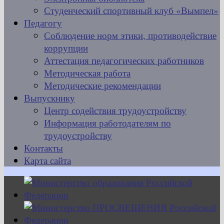
Студенческий спортивный клуб «Вымпел»
Педагогу
Соблюдение норм этики, противодействие
коррупции
Аттестация педагогических работников
Методическая работа
Методические рекомендации
Выпускнику
Центр содействия трудоустройству
Информация работодателям по
трудоустройству
Контакты
Карта сайта