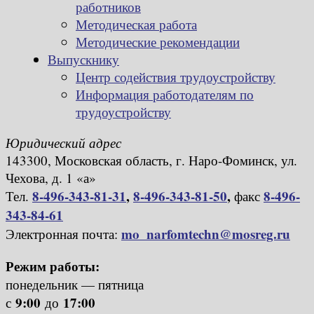
работников
Методическая работа
Методические рекомендации
Выпускнику
Центр содействия трудоустройству
Информация работодателям по
трудоустройству
Юридический адрес
143300, Московская область, г. Наро-Фоминск, ул.
Чехова, д. 1 «а»
8-496-343-81-31
,
8-496-343-81-50
,
8-496-
Тел.
факс
343-84-61
mo_narfomtechn@mosreg.ru
Электронная почта:
Режим работы:
понедельник — пятница
9:00
17:00
с
до