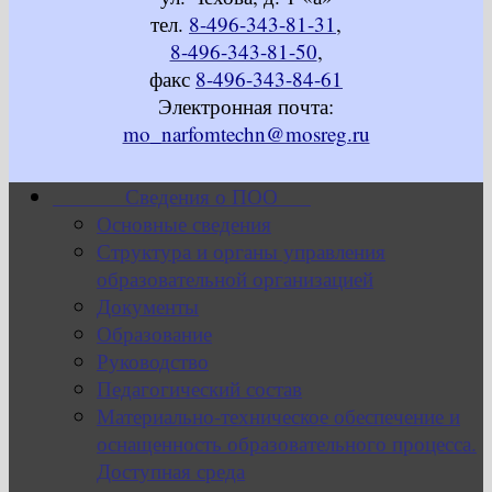
тел.
8-496-343-81-31
,
8-496-343-81-50
,
факс
8-496-343-84-61
Электронная почта:
mo_narfomtechn@mosreg.ru
Сведения о ПОО
Основные сведения
Структура и органы управления
образовательной организацией
Документы
Образование
Руководство
Педагогический состав
Материально-техническое обеспечение и
оснащенность образовательного процесса.
Доступная среда