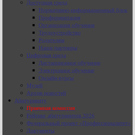
Доступная среда
Нормативно-информационный блок
Профориентация
Организация обучения
Трудоустройство
Родителям
Наши партнеры
Цифровая среда
Дистанционное обучение
Электронное обучение
Онлайн-курсы
Музей
Архив новостей
Абитуриенту
Приемная комиссия
Рейтинг абитуриентов 2026
Федеральный проект «Профессионалитет»
Документы