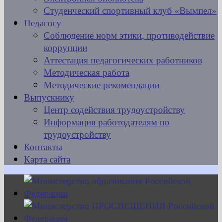
Студенческий спортивный клуб «Вымпел»
Педагогу
Соблюдение норм этики, противодействие
коррупции
Аттестация педагогических работников
Методическая работа
Методические рекомендации
Выпускнику
Центр содействия трудоустройству
Информация работодателям по
трудоустройству
Контакты
Карта сайта