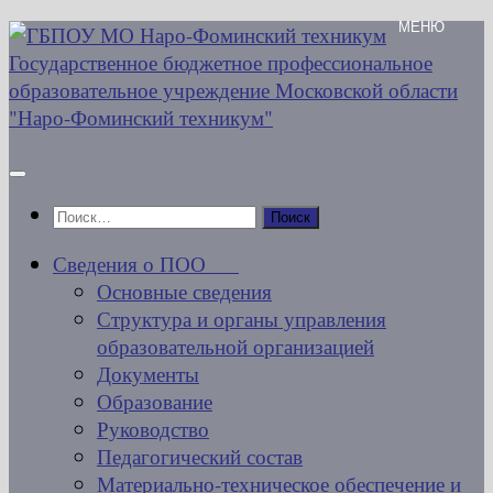
Перейти
к
содержимому
Найти:
Сведения о ПОО
Основные сведения
Структура и органы управления
образовательной организацией
Документы
Образование
Руководство
Педагогический состав
Материально-техническое обеспечение и