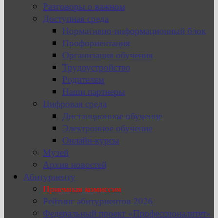
Разговоры о важном
Доступная среда
Нормативно-информационный блок
Профориентация
Организация обучения
Трудоустройство
Родителям
Наши партнеры
Цифровая среда
Дистанционное обучение
Электронное обучение
Онлайн-курсы
Музей
Архив новостей
Абитуриенту
Приемная комиссия
Рейтинг абитуриентов 2026
Федеральный проект «Профессионалитет»