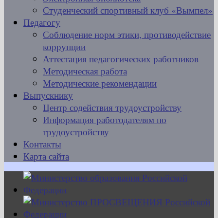
Студенческий спортивный клуб «Вымпел»
Педагогу
Соблюдение норм этики, противодействие
коррупции
Аттестация педагогических работников
Методическая работа
Методические рекомендации
Выпускнику
Центр содействия трудоустройству
Информация работодателям по
трудоустройству
Контакты
Карта сайта