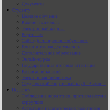
Документы
Студенту
Целевое обучение
Кабинет психолога
Электронный журнал
Родителям
Сайт «Дистанционное обучение»
Воспитательная деятельность
Дополнительное образование
Онлайн-курсы
Государственная итоговая аттестация
Расписание занятий
Электронная библиотека
Студенческий спортивный клуб “Вымпел”
Педагогу
Соблюдение норм этики, противодействие
коррупции
Аттестация педагогических работников