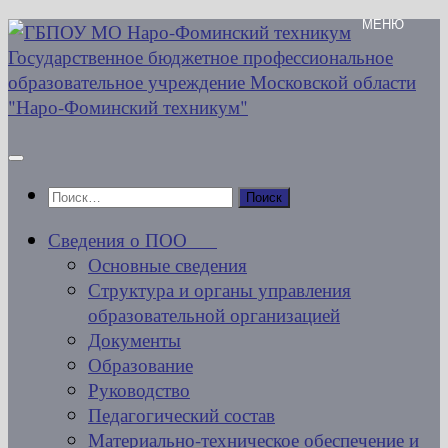
Перейти
к
содержимому
Найти:
Сведения о ПОО
Основные сведения
Структура и органы управления
образовательной организацией
Документы
Образование
Руководство
Педагогический состав
Материально-техническое обеспечение и