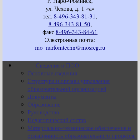
г. Наро-Фоминск,
ул. Чехова, д. 1 «а»
тел.
8-496-343-81-31
,
8-496-343-81-50
,
факс
8-496-343-84-61
Электронная почта:
mo_narfomtechn@mosreg.ru
Сведения о ПОО
Основные сведения
Структура и органы управления
образовательной организацией
Документы
Образование
Руководство
Педагогический состав
Материально-техническое обеспечение и
оснащенность образовательного процесса.