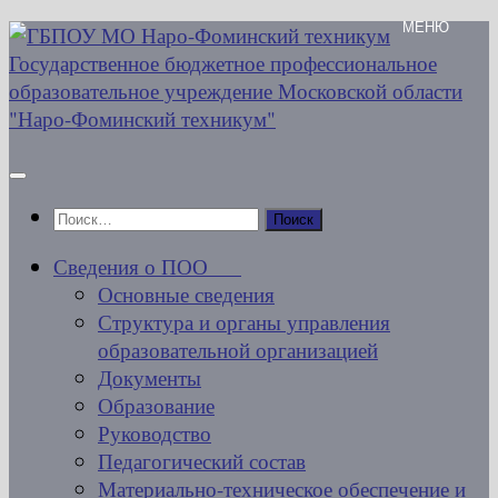
Перейти
к
содержимому
Найти:
Сведения о ПОО
Основные сведения
Структура и органы управления
образовательной организацией
Документы
Образование
Руководство
Педагогический состав
Материально-техническое обеспечение и