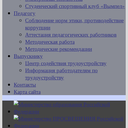
Студенческий спортивный клуб «Вымпел»
Педагогу
Соблюдение норм этики, противодействие
коррупции
Аттестация педагогических работников
Методическая работа
Методические рекомендации
Выпускнику
Центр содействия трудоустройству
Информация работодателям по
трудоустройству
Контакты
Карта сайта