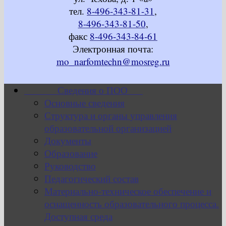
тел.
8-496-343-81-31
,
8-496-343-81-50
,
факс
8-496-343-84-61
Электронная почта:
mo_narfomtechn@mosreg.ru
Сведения о ПОО
Основные сведения
Структура и органы управления
образовательной организацией
Документы
Образование
Руководство
Педагогический состав
Материально-техническое обеспечение и
оснащенность образовательного процесса.
Доступная среда