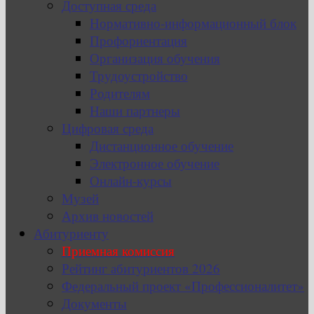
Доступная среда
Нормативно-информационный блок
Профориентация
Организация обучения
Трудоустройство
Родителям
Наши партнеры
Цифровая среда
Дистанционное обучение
Электронное обучение
Онлайн-курсы
Музей
Архив новостей
Абитуриенту
Приемная комиссия
Рейтинг абитуриентов 2026
Федеральный проект «Профессионалитет»
Документы