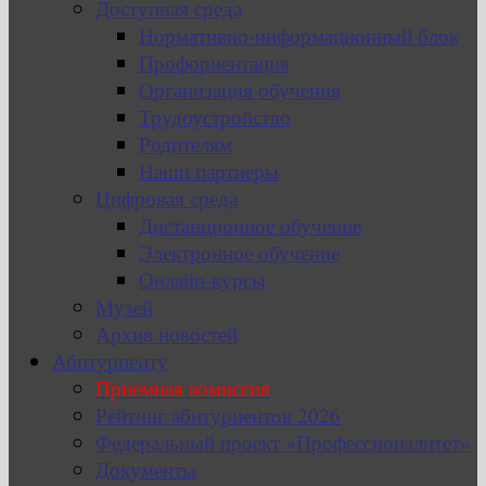
Доступная среда
Нормативно-информационный блок
Профориентация
Организация обучения
Трудоустройство
Родителям
Наши партнеры
Цифровая среда
Дистанционное обучение
Электронное обучение
Онлайн-курсы
Музей
Архив новостей
Абитуриенту
Приемная комиссия
Рейтинг абитуриентов 2026
Федеральный проект «Профессионалитет»
Документы