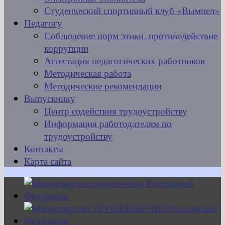
Студенческий спортивный клуб «Вымпел»
Педагогу
Соблюдение норм этики, противодействие
коррупции
Аттестация педагогических работников
Методическая работа
Методические рекомендации
Выпускнику
Центр содействия трудоустройству
Информация работодателям по
трудоустройству
Контакты
Карта сайта