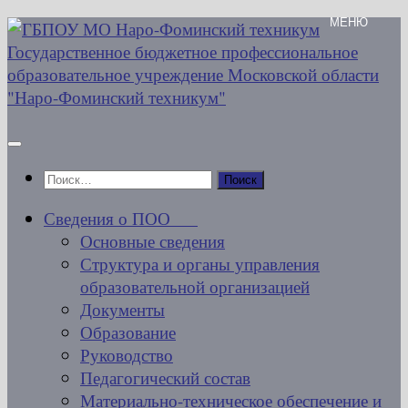
Перейти
к
содержимому
Найти:
Сведения о ПОО
Основные сведения
Структура и органы управления
образовательной организацией
Документы
Образование
Руководство
Педагогический состав
Материально-техническое обеспечение и