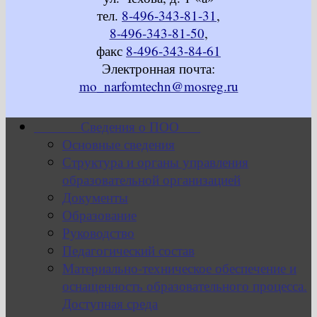
тел.
8-496-343-81-31
,
8-496-343-81-50
,
факс
8-496-343-84-61
Электронная почта:
mo_narfomtechn@mosreg.ru
Сведения о ПОО
Основные сведения
Структура и органы управления
образовательной организацией
Документы
Образование
Руководство
Педагогический состав
Материально-техническое обеспечение и
оснащенность образовательного процесса.
Доступная среда