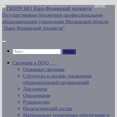
Перейти
к
содержимому
Найти:
Сведения о ПОО
Основные сведения
Структура и органы управления
образовательной организацией
Документы
Образование
Руководство
Педагогический состав
Материально-техническое обеспечение и