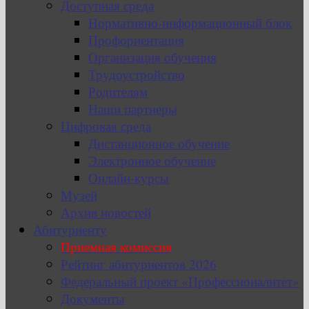
Доступная среда
Нормативно-информационный блок
Профориентация
Организация обучения
Трудоустройство
Родителям
Наши партнеры
Цифровая среда
Дистанционное обучение
Электронное обучение
Онлайн-курсы
Музей
Архив новостей
Абитуриенту
Приемная комиссия
Рейтинг абитуриентов 2026
Федеральный проект «Профессионалитет»
Документы