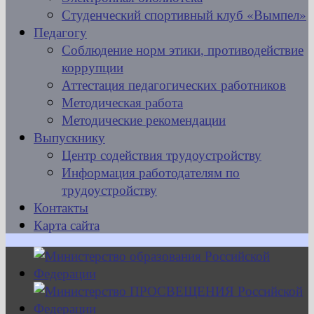
Студенческий спортивный клуб «Вымпел»
Педагогу
Соблюдение норм этики, противодействие
коррупции
Аттестация педагогических работников
Методическая работа
Методические рекомендации
Выпускнику
Центр содействия трудоустройству
Информация работодателям по
трудоустройству
Контакты
Карта сайта