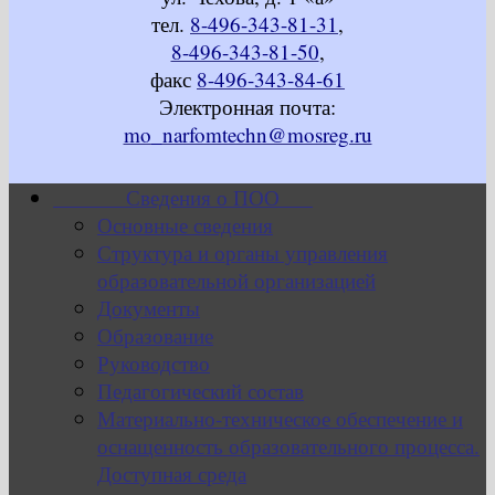
тел.
8-496-343-81-31
,
8-496-343-81-50
,
факс
8-496-343-84-61
Электронная почта:
mo_narfomtechn@mosreg.ru
Сведения о ПОО
Основные сведения
Структура и органы управления
образовательной организацией
Документы
Образование
Руководство
Педагогический состав
Материально-техническое обеспечение и
оснащенность образовательного процесса.
Доступная среда