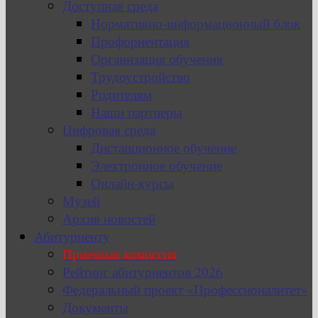
Доступная среда
Нормативно-информационный блок
Профориентация
Организация обучения
Трудоустройство
Родителям
Наши партнеры
Цифровая среда
Дистанционное обучение
Электронное обучение
Онлайн-курсы
Музей
Архив новостей
Абитуриенту
Приемная комиссия
Рейтинг абитуриентов 2026
Федеральный проект «Профессионалитет»
Документы