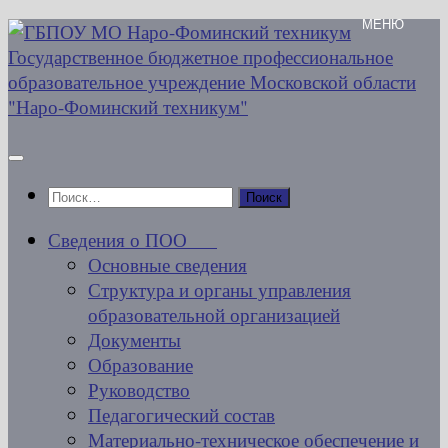
Перейти
к
содержимому
Найти:
Сведения о ПОО
Основные сведения
Структура и органы управления
образовательной организацией
Документы
Образование
Руководство
Педагогический состав
Материально-техническое обеспечение и