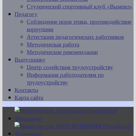
Студенческий спортивный клуб «Вымпел»
Педагогу
Соблюдение норм этики, противодействие
коррупции
Аттестация педагогических работников
Методическая работа
Методические рекомендации
Выпускнику
Центр содействия трудоустройству
Информация работодателям по
трудоустройству
Контакты
Карта сайта