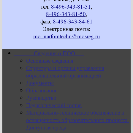
тел.
8-496-343-81-31
,
8-496-343-81-50
,
факс
8-496-343-84-61
Электронная почта:
mo_narfomtechn@mosreg.ru
Сведения о ПОО
Основные сведения
Структура и органы управления
образовательной организацией
Документы
Образование
Руководство
Педагогический состав
Материально-техническое обеспечение и
оснащенность образовательного процесса.
Доступная среда