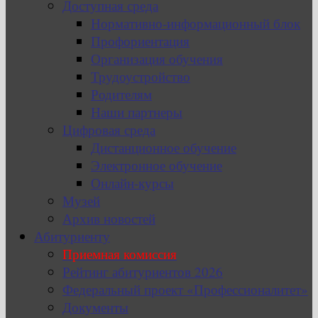
Доступная среда
Нормативно-информационный блок
Профориентация
Организация обучения
Трудоустройство
Родителям
Наши партнеры
Цифровая среда
Дистанционное обучение
Электронное обучение
Онлайн-курсы
Музей
Архив новостей
Абитуриенту
Приемная комиссия
Рейтинг абитуриентов 2026
Федеральный проект «Профессионалитет»
Документы