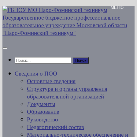
Перейти
к
содержимому
Найти:
Сведения о ПОО
Основные сведения
Структура и органы управления
образовательной организацией
Документы
Образование
Руководство
Педагогический состав
Материально-техническое обеспечение и