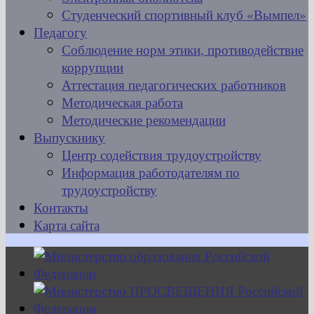
Студенческий спортивный клуб «Вымпел»
Педагогу
Соблюдение норм этики, противодействие
коррупции
Аттестация педагогических работников
Методическая работа
Методические рекомендации
Выпускнику
Центр содействия трудоустройству
Информация работодателям по
трудоустройству
Контакты
Карта сайта