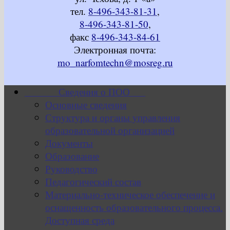
тел.
8-496-343-81-31
,
8-496-343-81-50
,
факс
8-496-343-84-61
Электронная почта:
mo_narfomtechn@mosreg.ru
Сведения о ПОО
Основные сведения
Структура и органы управления
образовательной организацией
Документы
Образование
Руководство
Педагогический состав
Материально-техническое обеспечение и
оснащенность образовательного процесса.
Доступная среда