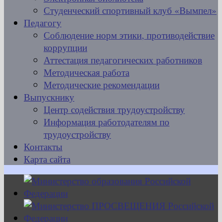
Студенческий спортивный клуб «Вымпел»
Педагогу
Соблюдение норм этики, противодействие
коррупции
Аттестация педагогических работников
Методическая работа
Методические рекомендации
Выпускнику
Центр содействия трудоустройству
Информация работодателям по
трудоустройству
Контакты
Карта сайта