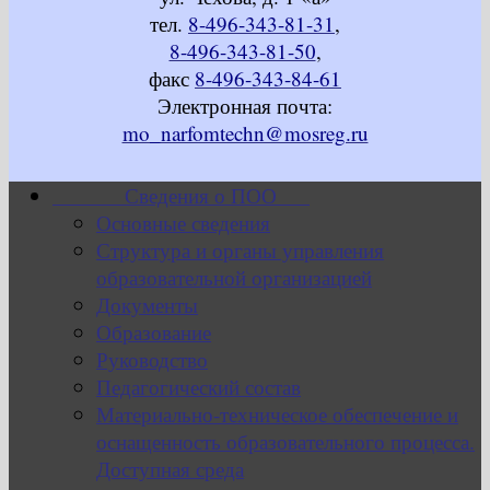
тел.
8-496-343-81-31
,
8-496-343-81-50
,
факс
8-496-343-84-61
Электронная почта:
mo_narfomtechn@mosreg.ru
Сведения о ПОО
Основные сведения
Структура и органы управления
образовательной организацией
Документы
Образование
Руководство
Педагогический состав
Материально-техническое обеспечение и
оснащенность образовательного процесса.
Доступная среда