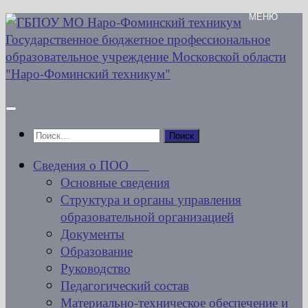
Перейти
к
содержимому
Найти:
Сведения о ПОО
Основные сведения
Структура и органы управления
образовательной организацией
Документы
Образование
Руководство
Педагогический состав
Материально-техническое обеспечение и