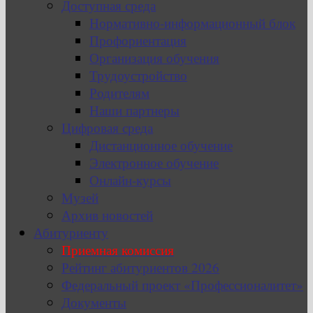
Доступная среда
Нормативно-информационный блок
Профориентация
Организация обучения
Трудоустройство
Родителям
Наши партнеры
Цифровая среда
Дистанционное обучение
Электронное обучение
Онлайн-курсы
Музей
Архив новостей
Абитуриенту
Приемная комиссия
Рейтинг абитуриентов 2026
Федеральный проект «Профессионалитет»
Документы