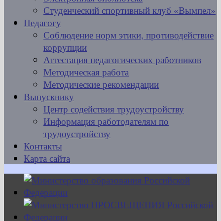
Студенческий спортивный клуб «Вымпел»
Педагогу
Соблюдение норм этики, противодействие
коррупции
Аттестация педагогических работников
Методическая работа
Методические рекомендации
Выпускнику
Центр содействия трудоустройству
Информация работодателям по
трудоустройству
Контакты
Карта сайта