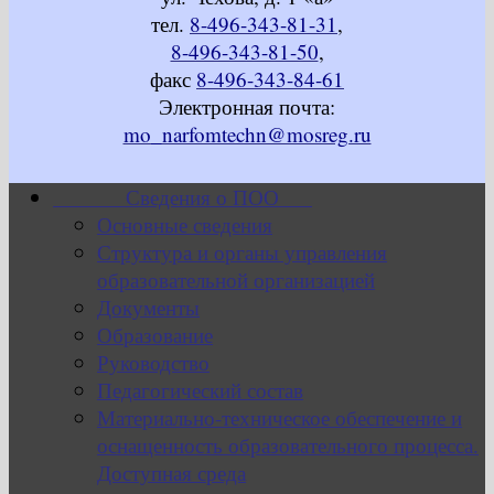
тел.
8-496-343-81-31
,
8-496-343-81-50
,
факс
8-496-343-84-61
Электронная почта:
mo_narfomtechn@mosreg.ru
Сведения о ПОО
Основные сведения
Структура и органы управления
образовательной организацией
Документы
Образование
Руководство
Педагогический состав
Материально-техническое обеспечение и
оснащенность образовательного процесса.
Доступная среда