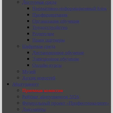
Доступная среда
Нормативно-информационный блок
Профориентация
Организация обучения
Трудоустройство
Родителям
Наши партнеры
Цифровая среда
Дистанционное обучение
Электронное обучение
Онлайн-курсы
Музей
Архив новостей
Абитуриенту
Приемная комиссия
Рейтинг абитуриентов 2026
Федеральный проект «Профессионалитет»
Документы