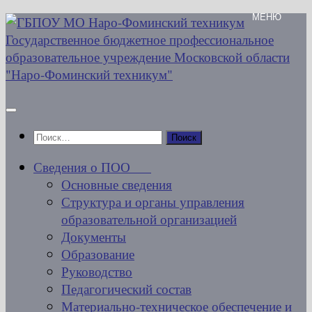
Перейти
к
содержимому
Найти:
Сведения о ПОО
Основные сведения
Структура и органы управления
образовательной организацией
Документы
Образование
Руководство
Педагогический состав
Материально-техническое обеспечение и