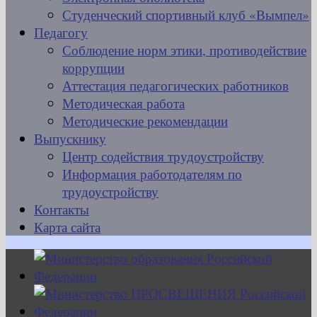
Студенческий спортивный клуб «Вымпел»
Педагогу
Соблюдение норм этики, противодействие
коррупции
Аттестация педагогических работников
Методическая работа
Методические рекомендации
Выпускнику
Центр содействия трудоустройству
Информация работодателям по
трудоустройству
Контакты
Карта сайта