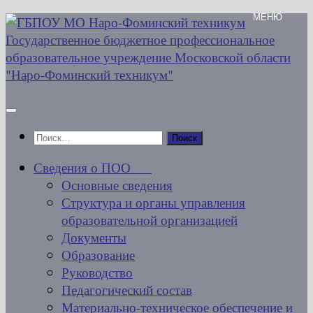
Перейти
к
содержимому
Найти:
Сведения о ПОО
Основные сведения
Структура и органы управления
образовательной организацией
Документы
Образование
Руководство
Педагогический состав
Материально-техническое обеспечение и