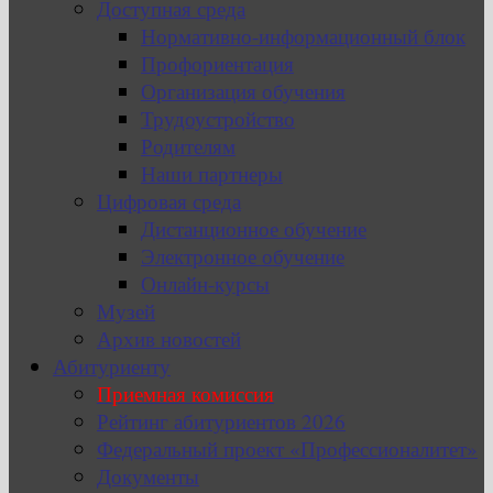
Доступная среда
Нормативно-информационный блок
Профориентация
Организация обучения
Трудоустройство
Родителям
Наши партнеры
Цифровая среда
Дистанционное обучение
Электронное обучение
Онлайн-курсы
Музей
Архив новостей
Абитуриенту
Приемная комиссия
Рейтинг абитуриентов 2026
Федеральный проект «Профессионалитет»
Документы