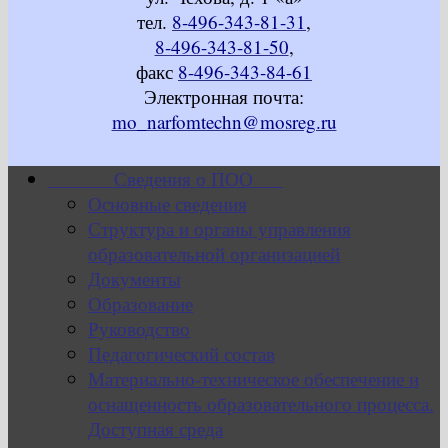
тел.
8-496-343-81-31
,
8-496-343-81-50
,
факс
8-496-343-84-61
Электронная почта:
mo_narfomtechn@mosreg.ru
Сведения о ПОО
Основные сведения
Структура и органы управления
образовательной организацией
Документы
Образование
Руководство
Педагогический состав
Материально-техническое обеспечение и
оснащенность образовательного процесса.
Доступная среда