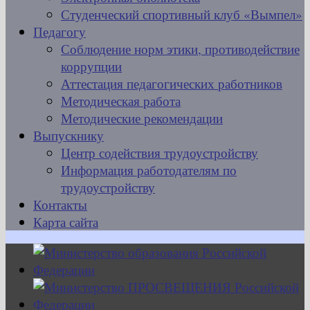
Студенческий спортивный клуб «Вымпел»
Педагогу
Соблюдение норм этики, противодействие
коррупции
Аттестация педагогических работников
Методическая работа
Методические рекомендации
Выпускнику
Центр содействия трудоустройству
Информация работодателям по
трудоустройству
Контакты
Карта сайта