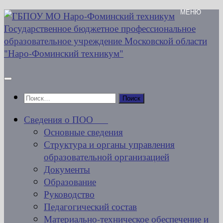
Перейти
к
содержимому
Найти:
Сведения о ПОО
Основные сведения
Структура и органы управления
образовательной организацией
Документы
Образование
Руководство
Педагогический состав
Материально-техническое обеспечение и