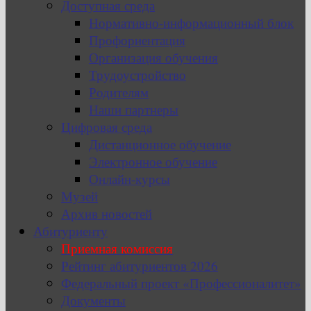
Доступная среда
Нормативно-информационный блок
Профориентация
Организация обучения
Трудоустройство
Родителям
Наши партнеры
Цифровая среда
Дистанционное обучение
Электронное обучение
Онлайн-курсы
Музей
Архив новостей
Абитуриенту
Приемная комиссия
Рейтинг абитуриентов 2026
Федеральный проект «Профессионалитет»
Документы