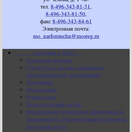
тел.
8-496-343-81-31
,
8-496-343-81-50
,
факс
8-496-343-84-61
Электронная почта:
mo_narfomtechn@mosreg.ru
Сведения о ПОО
Основные сведения
Структура и органы управления
образовательной организацией
Документы
Образование
Руководство
Педагогический состав
Материально-техническое обеспечение и
оснащенность образовательного процесса.
Доступная среда