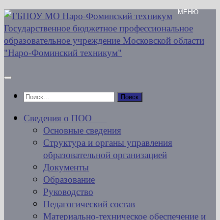
Перейти
к
содержимому
Найти:
Сведения о ПОО
Основные сведения
Структура и органы управления
образовательной организацией
Документы
Образование
Руководство
Педагогический состав
Материально-техническое обеспечение и