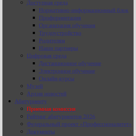
Доступная среда
Нормативно-информационный блок
Профориентация
Организация обучения
Трудоустройство
Родителям
Наши партнеры
Цифровая среда
Дистанционное обучение
Электронное обучение
Онлайн-курсы
Музей
Архив новостей
Абитуриенту
Приемная комиссия
Рейтинг абитуриентов 2026
Федеральный проект «Профессионалитет»
Документы