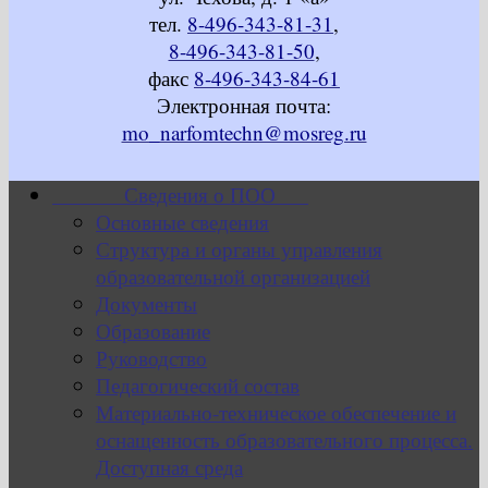
тел.
8-496-343-81-31
,
8-496-343-81-50
,
факс
8-496-343-84-61
Электронная почта:
mo_narfomtechn@mosreg.ru
Сведения о ПОО
Основные сведения
Структура и органы управления
образовательной организацией
Документы
Образование
Руководство
Педагогический состав
Материально-техническое обеспечение и
оснащенность образовательного процесса.
Доступная среда