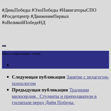
#ДеньПобеды #ЭхоПобеды #НавигаторыСПО
#Росдетцентр #ДвижениеПервых
#оВеликойПобедеНД
Мы в социальных сетях
Следующая публикация
Занятие с педагогом-
психологом
Предыдущая публикация
Традиции
милосердия. Студенты и преподаватели в
госпитале перед Днём Победы.