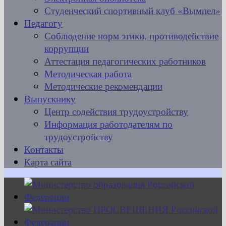
Студенческий спортивный клуб «Вымпел»
Педагогу
Соблюдение норм этики, противодействие
коррупции
Аттестация педагогических работников
Методическая работа
Методические рекомендации
Выпускнику
Центр содействия трудоустройству
Информация работодателям по
трудоустройству
Контакты
Карта сайта