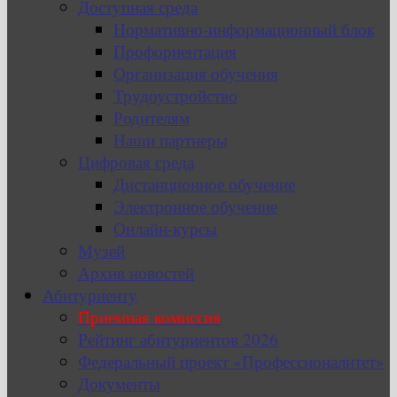
Доступная среда
Нормативно-информационный блок
Профориентация
Организация обучения
Трудоустройство
Родителям
Наши партнеры
Цифровая среда
Дистанционное обучение
Электронное обучение
Онлайн-курсы
Музей
Архив новостей
Абитуриенту
Приемная комиссия
Рейтинг абитуриентов 2026
Федеральный проект «Профессионалитет»
Документы