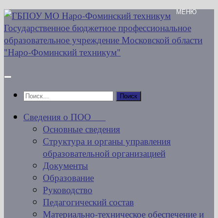
Перейти
к
содержимому
Найти:
Сведения о ПОО
Основные сведения
Структура и органы управления
образовательной организацией
Документы
Образование
Руководство
Педагогический состав
Материально-техническое обеспечение и