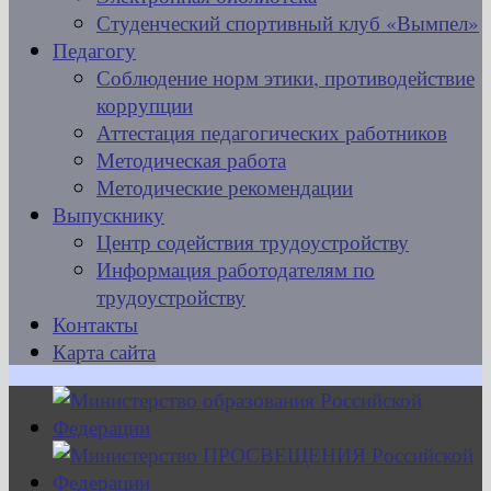
Студенческий спортивный клуб «Вымпел»
Педагогу
Соблюдение норм этики, противодействие
коррупции
Аттестация педагогических работников
Методическая работа
Методические рекомендации
Выпускнику
Центр содействия трудоустройству
Информация работодателям по
трудоустройству
Контакты
Карта сайта