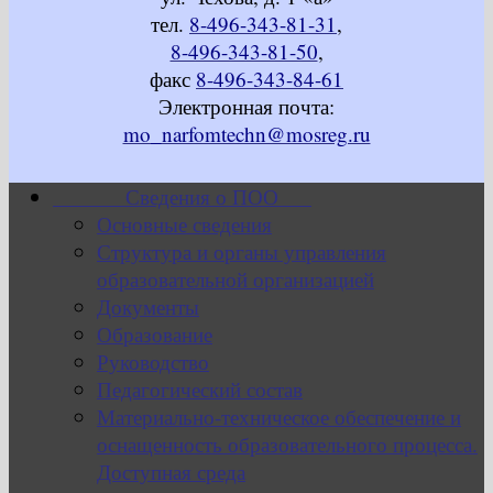
тел.
8-496-343-81-31
,
8-496-343-81-50
,
факс
8-496-343-84-61
Электронная почта:
mo_narfomtechn@mosreg.ru
Сведения о ПОО
Основные сведения
Структура и органы управления
образовательной организацией
Документы
Образование
Руководство
Педагогический состав
Материально-техническое обеспечение и
оснащенность образовательного процесса.
Доступная среда