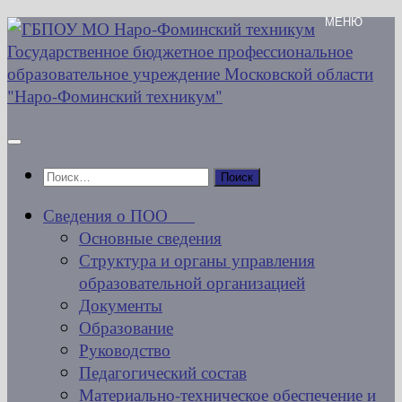
Перейти
к
содержимому
Найти:
Сведения о ПОО
Основные сведения
Структура и органы управления
образовательной организацией
Документы
Образование
Руководство
Педагогический состав
Материально-техническое обеспечение и