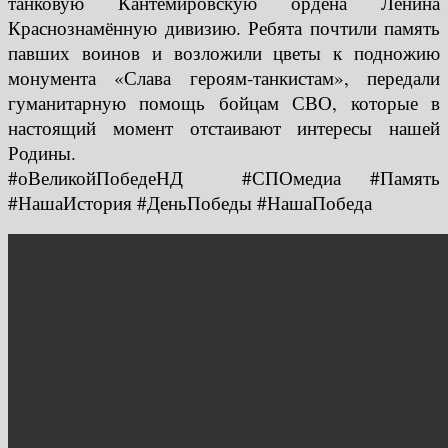
танковую Кантемировскую ордена Ленина
Краснознамённую дивизию. Ребята почтили память
павших воинов и возложили цветы к подножию
монумента «Слава героям‑танкистам», передали
гуманитарную помощь бойцам СВО, которые в
настоящий момент отстаивают интересы нашей
Родины.
#оВеликойПобедеНД #СПОмедиа #Память
#НашаИстория #ДеньПобеды #НашаПобеда