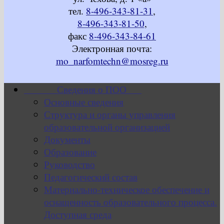
тел.
8-496-343-81-31
,
8-496-343-81-50
,
факс
8-496-343-84-61
Электронная почта:
mo_narfomtechn@mosreg.ru
Сведения о ПОО
Основные сведения
Структура и органы управления
образовательной организацией
Документы
Образование
Руководство
Педагогический состав
Материально-техническое обеспечение и
оснащенность образовательного процесса.
Доступная среда