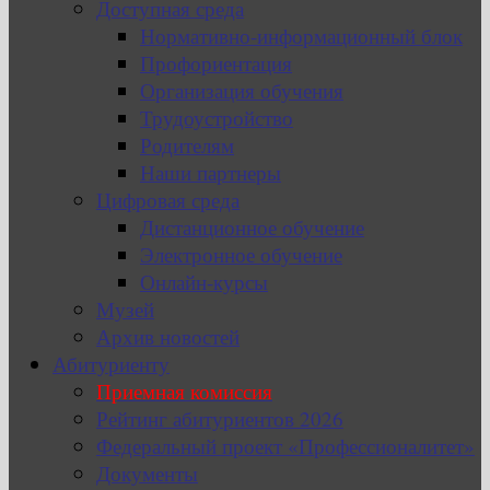
Доступная среда
Нормативно-информационный блок
Профориентация
Организация обучения
Трудоустройство
Родителям
Наши партнеры
Цифровая среда
Дистанционное обучение
Электронное обучение
Онлайн-курсы
Музей
Архив новостей
Абитуриенту
Приемная комиссия
Рейтинг абитуриентов 2026
Федеральный проект «Профессионалитет»
Документы