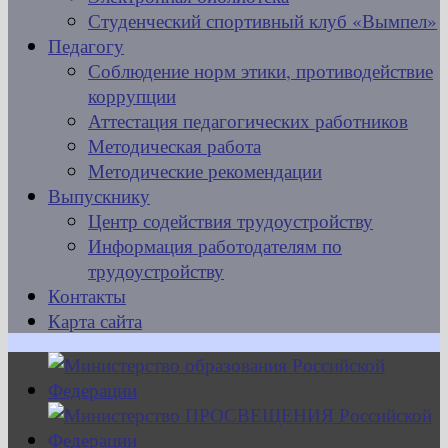
Студенческий спортивный клуб «Вымпел»
Педагогу
Соблюдение норм этики, противодействие
коррупции
Аттестация педагогических работников
Методическая работа
Методические рекомендации
Выпускнику
Центр содействия трудоустройству
Информация работодателям по
трудоустройству
Контакты
Карта сайта