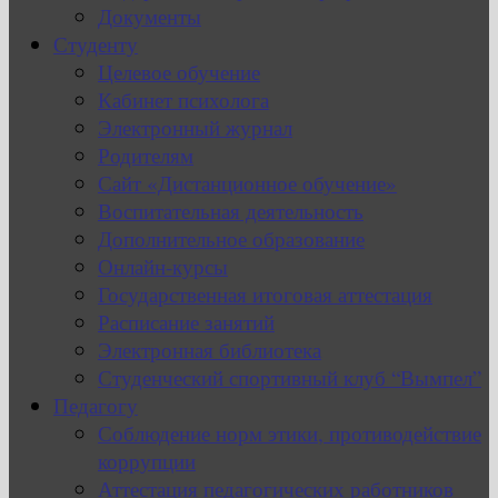
Документы
Студенту
Целевое обучение
Кабинет психолога
Электронный журнал
Родителям
Сайт «Дистанционное обучение»
Воспитательная деятельность
Дополнительное образование
Онлайн-курсы
Государственная итоговая аттестация
Расписание занятий
Электронная библиотека
Студенческий спортивный клуб “Вымпел”
Педагогу
Соблюдение норм этики, противодействие
коррупции
Аттестация педагогических работников