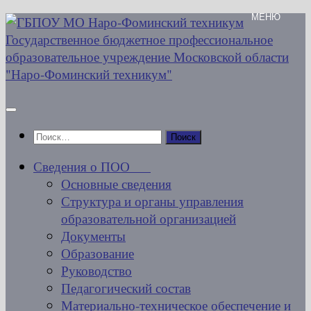
Перейти
к
содержимому
Найти:
Сведения о ПОО
Основные сведения
Структура и органы управления
образовательной организацией
Документы
Образование
Руководство
Педагогический состав
Материально-техническое обеспечение и