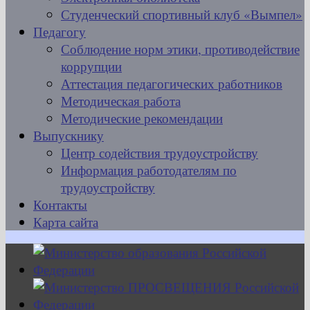
Студенческий спортивный клуб «Вымпел»
Педагогу
Соблюдение норм этики, противодействие
коррупции
Аттестация педагогических работников
Методическая работа
Методические рекомендации
Выпускнику
Центр содействия трудоустройству
Информация работодателям по
трудоустройству
Контакты
Карта сайта