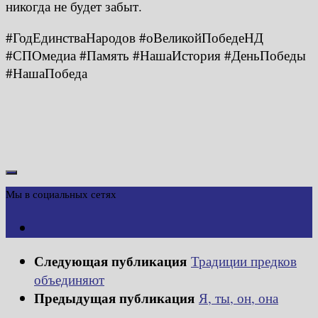
никогда не будет забыт.
#ГодЕдинстваНародов #оВеликойПобедеНД
#СПОмедиа #Память #НашаИстория #ДеньПобеды
#НашаПобеда
Мы в социальных сетях
Следующая публикация
Традиции предков
объединяют
Предыдущая публикация
Я, ты, он, она