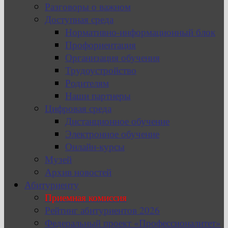
Разговоры о важном
Доступная среда
Нормативно-информационный блок
Профориентация
Организация обучения
Трудоустройство
Родителям
Наши партнеры
Цифровая среда
Дистанционное обучение
Электронное обучение
Онлайн-курсы
Музей
Архив новостей
Абитуриенту
Приемная комиссия
Рейтинг абитуриентов 2026
Федеральный проект «Профессионалитет»