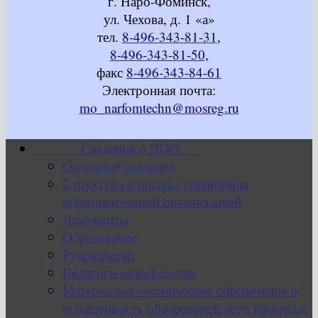
г. Наро-Фоминск,
ул. Чехова, д. 1 «а»
тел.
8-496-343-81-31
,
8-496-343-81-50
,
факс
8-496-343-84-61
Электронная почта:
mo_narfomtechn@mosreg.ru
Сведения о ПОО
Основные сведения
Структура и органы управления
образовательной организацией
Документы
Образование
Руководство
Педагогический состав
Материально-техническое обеспечение и
оснащенность образовательного процесса.