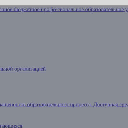
льной организацией
нащенность образовательного процесса. Доступная сре
учающихся