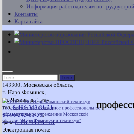
Информация работодателям по трудоустрой
Контакты
Карта сайта
Найти:
143300, Московская область,
г. Наро-Фоминск,
ул. Чехова, д. 1 «а»
професс
тел.
8-496-343-81-31
,
8-496-343-81-50
,
факс
8-496-343-84-61
Электронная почта: