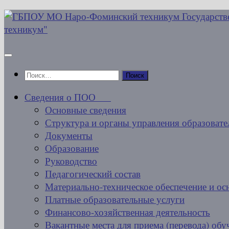
Перейти
к
содержимому
Найти:
Сведения о ПОО
Основные сведения
Структура и органы управления образовате
Документы
Образование
Руководство
Педагогический состав
Материально-техническое обеспечение и ос
Платные образовательные услуги
Финансово-хозяйственная деятельность
Вакантные места для приема (перевода) об