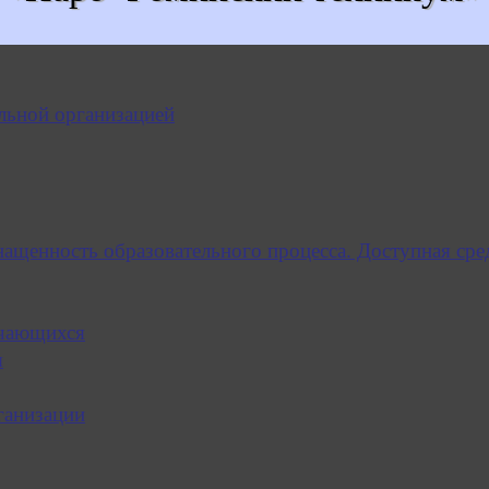
льной организацией
нащенность образовательного процесса. Доступная сре
учающихся
я
ганизации