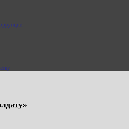
коррупции
ству
олдату»