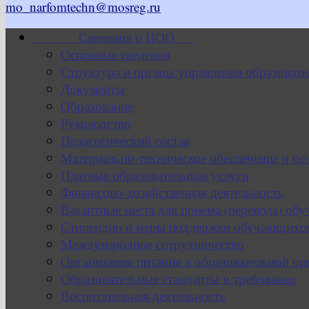
mo_narfomtechn@mosreg.ru
Сведения о ПОО
Основные сведения
Структура и органы управления образовате
Документы
Образование
Руководство
Педагогический состав
Материально-техническое обеспечение и ос
Платные образовательные услуги
Финансово-хозяйственная деятельность
Вакантные места для приема (перевода) об
Стипендии и меры поддержки обучающихс
Международное сотрудничество
Организация питания в образовательной ор
Образовательные стандарты и требования
Воспитательная деятельность