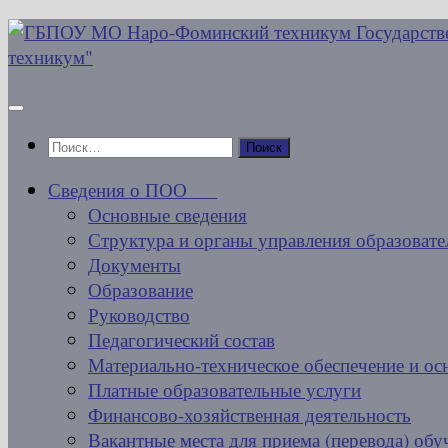
Перейти
к
содержимому
Найти:
Сведения о ПОО
Основные сведения
Структура и органы управления образовате
Документы
Образование
Руководство
Педагогический состав
Материально-техническое обеспечение и ос
Платные образовательные услуги
Финансово-хозяйственная деятельность
Вакантные места для приема (перевода) об