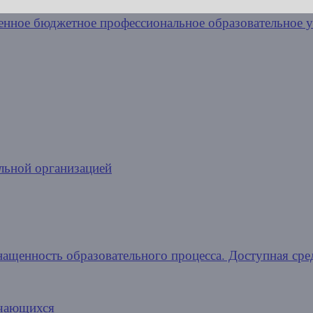
льной организацией
нащенность образовательного процесса. Доступная сре
учающихся