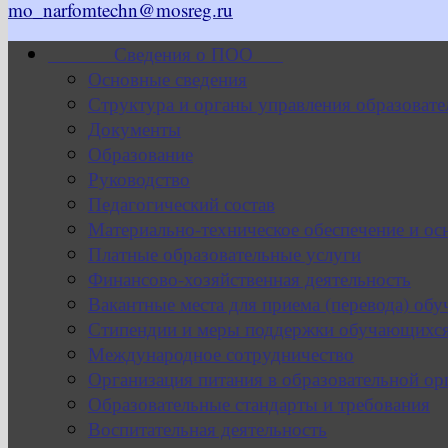
mo_narfomtechn@mosreg.ru
Сведения о ПОО
Основные сведения
Структура и органы управления образовате
Документы
Образование
Руководство
Педагогический состав
Материально-техническое обеспечение и ос
Платные образовательные услуги
Финансово-хозяйственная деятельность
Вакантные места для приема (перевода) об
Стипендии и меры поддержки обучающихс
Международное сотрудничество
Организация питания в образовательной ор
Образовательные стандарты и требования
Воспитательная деятельность