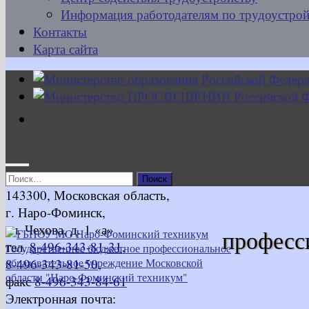
Информация работодателям по трудоустрой
Контакты
Карта сайта
Найти:
143300, Московская область,
г. Наро-Фоминск,
ул. Чехова, д. 1 «а»
професс
тел.
8-496-343-81-31
,
8-496-343-81-50
,
факс
8-496-343-84-61
Электронная почта: