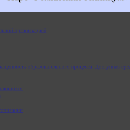
льной организацией
нащенность образовательного процесса. Доступная сре
учающихся
я
ганизации