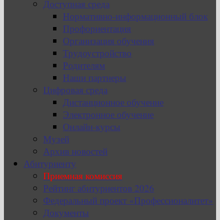
Доступная среда
Нормативно-информационный блок
Профориентация
Организация обучения
Трудоустройство
Родителям
Наши партнеры
Цифровая среда
Дистанционное обучение
Электронное обучение
Онлайн-курсы
Музей
Архив новостей
Абитуриенту
Приемная комиссия
Рейтинг абитуриентов 2026
Федеральный проект «Профессионалитет»
Документы