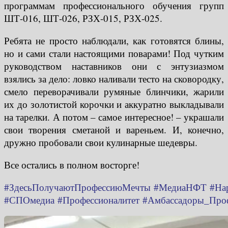
программам профессионального обучения групп
ШТ-016, ШТ-026, РЗХ-015, РЗХ-025.
Ребята не просто наблюдали, как готовятся блины,
но и сами стали настоящими поварами! Под чутким
руководством наставников они с энтузиазмом
взялись за дело: ловко наливали тесто на сковородку,
смело переворачивали румяные блинчики, жарили
их до золотистой корочки и аккуратно выкладывали
на тарелки. А потом – самое интересное! – украшали
свои творения сметаной и вареньем. И, конечно,
дружно пробовали свои кулинарные шедевры.
Все остались в полном восторге!
#ЗдесьПолучаютПрофессиюМечты
#МедиаНФТ
#На
#СПОмедиа
#Профессионалитет
#Амбассадоры_Проф