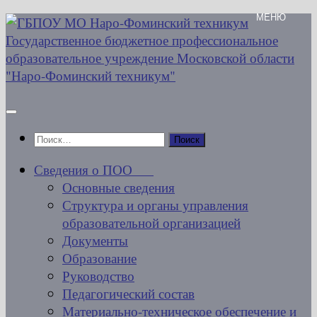
Перейти
к
содержимому
Найти:
Сведения о ПОО
Основные сведения
Структура и органы управления
образовательной организацией
Документы
Образование
Руководство
Педагогический состав
Материально-техническое обеспечение и