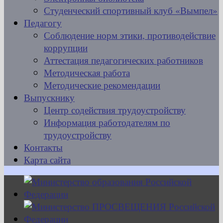
Студенческий спортивный клуб «Вымпел»
Педагогу
Соблюдение норм этики, противодействие
коррупции
Аттестация педагогических работников
Методическая работа
Методические рекомендации
Выпускнику
Центр содействия трудоустройству
Информация работодателям по
трудоустройству
Контакты
Карта сайта