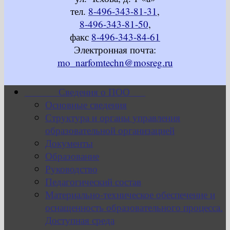
тел.
8-496-343-81-31
,
8-496-343-81-50
,
факс
8-496-343-84-61
Электронная почта:
mo_narfomtechn@mosreg.ru
Сведения о ПОО
Основные сведения
Структура и органы управления
образовательной организацией
Документы
Образование
Руководство
Педагогический состав
Материально-техническое обеспечение и
оснащенность образовательного процесса.
Доступная среда