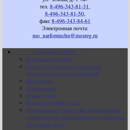
тел.
8-496-343-81-31
,
8-496-343-81-50
,
факс
8-496-343-84-61
Электронная почта:
mo_narfomtechn@mosreg.ru
Сведения о ПОО
Основные сведения
Структура и органы управления
образовательной организацией
Документы
Образование
Руководство
Педагогический состав
Материально-техническое обеспечение и
оснащенность образовательного процесса.
Доступная среда