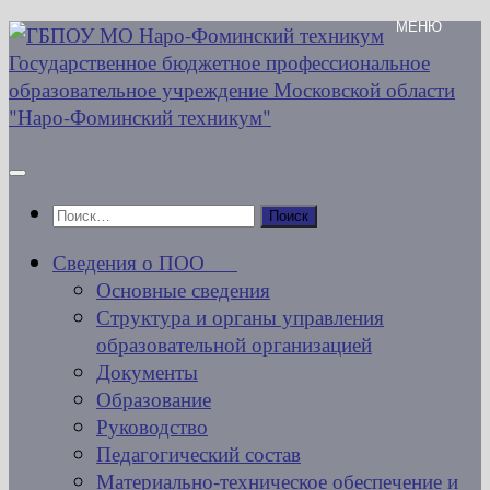
Перейти
к
содержимому
Найти:
Сведения о ПОО
Основные сведения
Структура и органы управления
образовательной организацией
Документы
Образование
Руководство
Педагогический состав
Материально-техническое обеспечение и