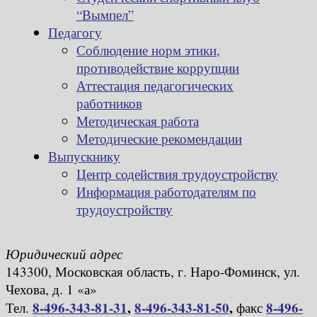
“Вымпел”
Педагогу
Соблюдение норм этики,
противодействие коррупции
Аттестация педагогических
работников
Методическая работа
Методические рекомендации
Выпускнику
Центр содействия трудоустройству
Информация работодателям по
трудоустройству
Юридический адрес
143300, Московская область, г. Наро-Фоминск, ул.
Чехова, д. 1 «а»
8-496-343-81-31
,
8-496-343-81-50
,
8-496-
Тел.
факс