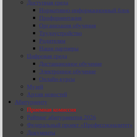
Доступная среда
Нормативно-информационный блок
Профориентация
Организация обучения
Трудоустройство
Родителям
Наши партнеры
Цифровая среда
Дистанционное обучение
Электронное обучение
Онлайн-курсы
Музей
Архив новостей
Абитуриенту
Приемная комиссия
Рейтинг абитуриентов 2026
Федеральный проект «Профессионалитет»
Документы