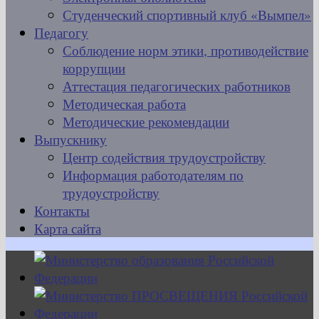
Студенческий спортивный клуб «Вымпел»
Педагогу
Соблюдение норм этики, противодействие
коррупции
Аттестация педагогических работников
Методическая работа
Методические рекомендации
Выпускнику
Центр содействия трудоустройству
Информация работодателям по
трудоустройству
Контакты
Карта сайта