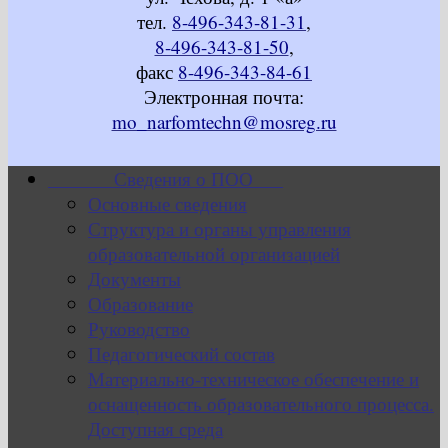
тел.
8-496-343-81-31
,
8-496-343-81-50
,
факс
8-496-343-84-61
Электронная почта:
mo_narfomtechn@mosreg.ru
Сведения о ПОО
Основные сведения
Структура и органы управления
образовательной организацией
Документы
Образование
Руководство
Педагогический состав
Материально-техническое обеспечение и
оснащенность образовательного процесса.
Доступная среда