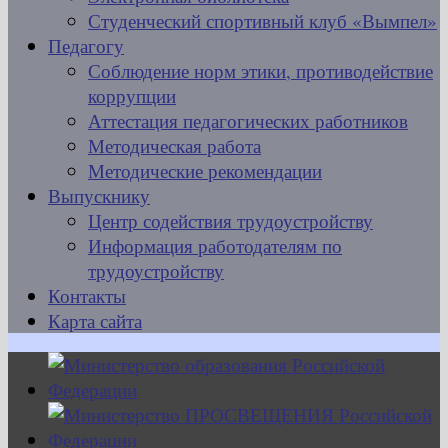
Студенческий спортивный клуб «Вымпел»
Педагогу
Соблюдение норм этики, противодействие
коррупции
Аттестация педагогических работников
Методическая работа
Методические рекомендации
Выпускнику
Центр содействия трудоустройству
Информация работодателям по
трудоустройству
Контакты
Карта сайта