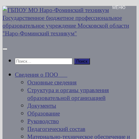
Перейти
к
содержимому
Найти:
Сведения о ПОО
Основные сведения
Структура и органы управления
образовательной организацией
Документы
Образование
Руководство
Педагогический состав
Материально-техническое обеспечение и