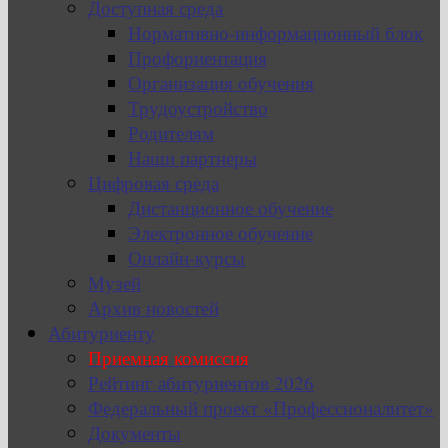
Доступная среда
Нормативно-информационный блок
Профориентация
Организация обучения
Трудоустройство
Родителям
Наши партнеры
Цифровая среда
Дистанционное обучение
Электронное обучение
Онлайн-курсы
Музей
Архив новостей
Абитуриенту
Приемная комиссия
Рейтинг абитуриентов 2026
Федеральный проект «Профессионалитет»
Документы