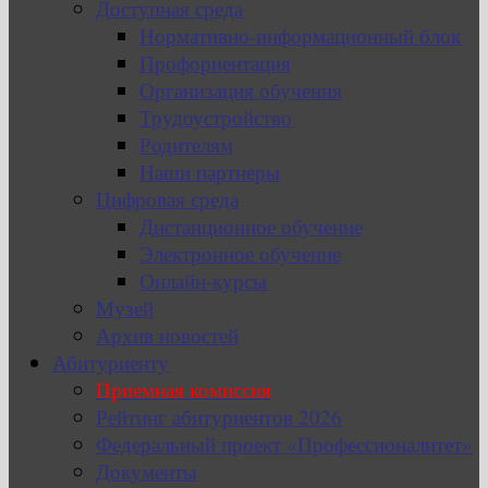
Доступная среда
Нормативно-информационный блок
Профориентация
Организация обучения
Трудоустройство
Родителям
Наши партнеры
Цифровая среда
Дистанционное обучение
Электронное обучение
Онлайн-курсы
Музей
Архив новостей
Абитуриенту
Приемная комиссия
Рейтинг абитуриентов 2026
Федеральный проект «Профессионалитет»
Документы