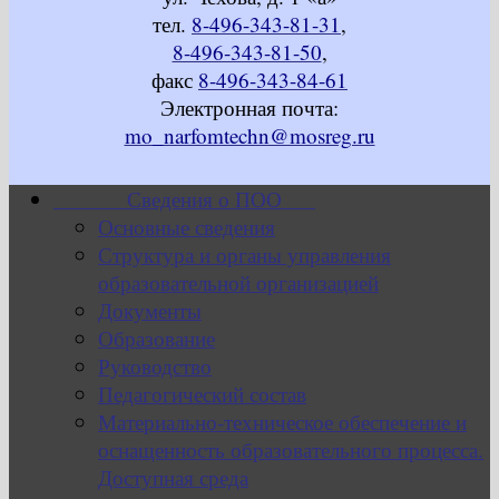
тел.
8-496-343-81-31
,
8-496-343-81-50
,
факс
8-496-343-84-61
Электронная почта:
mo_narfomtechn@mosreg.ru
Сведения о ПОО
Основные сведения
Структура и органы управления
образовательной организацией
Документы
Образование
Руководство
Педагогический состав
Материально-техническое обеспечение и
оснащенность образовательного процесса.
Доступная среда