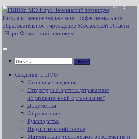
Перейти
к
содержимому
Найти:
Сведения о ПОО
Основные сведения
Структура и органы управления
образовательной организацией
Документы
Образование
Руководство
Педагогический состав
Материально-техническое обеспечение и