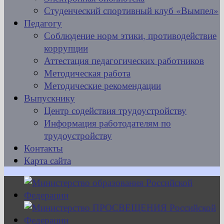
Студенческий спортивный клуб «Вымпел»
Педагогу
Соблюдение норм этики, противодействие
коррупции
Аттестация педагогических работников
Методическая работа
Методические рекомендации
Выпускнику
Центр содействия трудоустройству
Информация работодателям по
трудоустройству
Контакты
Карта сайта