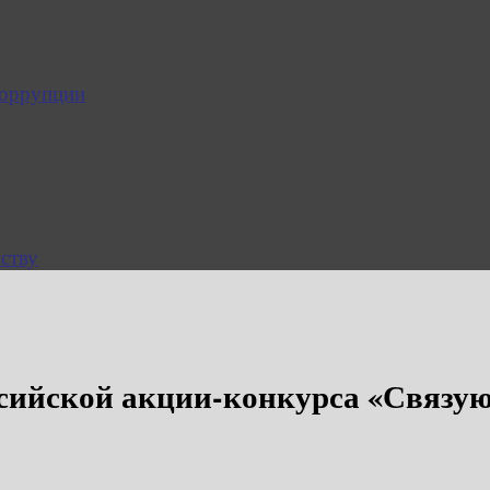
коррупции
ству
сийской акции-конкурса «Связу