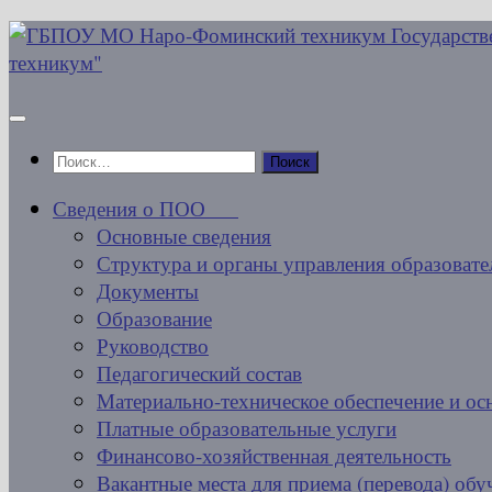
Перейти
к
содержимому
Найти:
Сведения о ПОО
Основные сведения
Структура и органы управления образовате
Документы
Образование
Руководство
Педагогический состав
Материально-техническое обеспечение и ос
Платные образовательные услуги
Финансово-хозяйственная деятельность
Вакантные места для приема (перевода) об