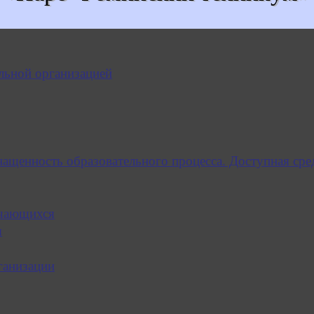
льной организацией
нащенность образовательного процесса. Доступная сре
учающихся
я
ганизации