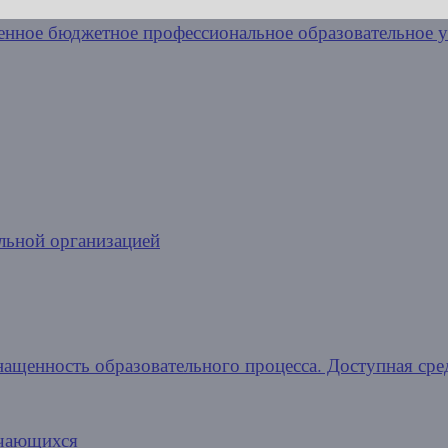
льной организацией
нащенность образовательного процесса. Доступная сре
учающихся