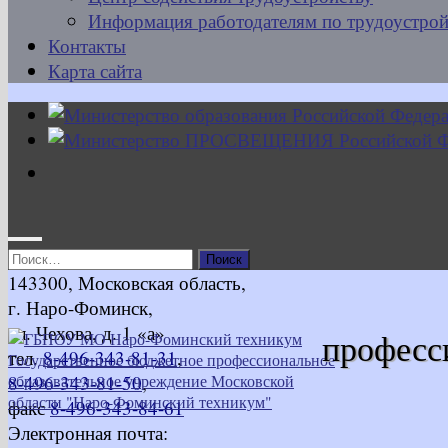
Информация работодателям по трудоустрой
Контакты
Карта сайта
Найти:
143300, Московская область,
г. Наро-Фоминск,
ул. Чехова, д. 1 «а»
професс
тел.
8-496-343-81-31
,
8-496-343-81-50
,
факс
8-496-343-84-61
Электронная почта: