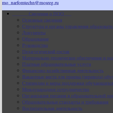
mo_narfomtechn@mosreg.ru
Сведения о ПОО
Основные сведения
Структура и органы управления образовате
Документы
Образование
Руководство
Педагогический состав
Материально-техническое обеспечение и ос
Платные образовательные услуги
Финансово-хозяйственная деятельность
Вакантные места для приема (перевода) об
Стипендии и меры поддержки обучающихс
Международное сотрудничество
Организация питания в образовательной ор
Образовательные стандарты и требования
Воспитательная деятельность