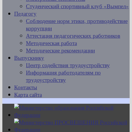
Студенческий спортивный клуб «Вымпел»
Педагогу
Соблюдение норм этики, противодействие
коррупции
Аттестация педагогических работников
Методическая работа
Методические рекомендации
Выпускнику
Центр содействия трудоустройству
Информация работодателям по
трудоустройству
Контакты
Карта сайта