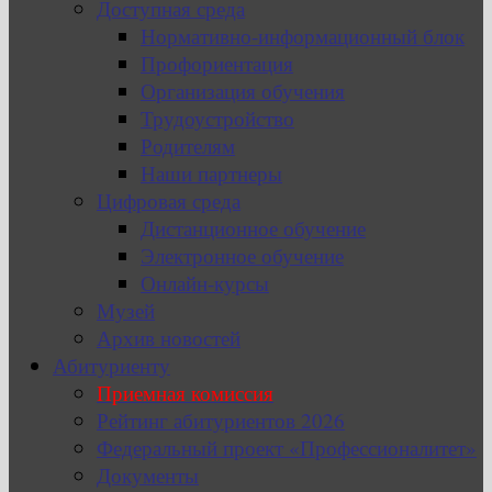
Доступная среда
Нормативно-информационный блок
Профориентация
Организация обучения
Трудоустройство
Родителям
Наши партнеры
Цифровая среда
Дистанционное обучение
Электронное обучение
Онлайн-курсы
Музей
Архив новостей
Абитуриенту
Приемная комиссия
Рейтинг абитуриентов 2026
Федеральный проект «Профессионалитет»
Документы