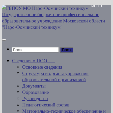
Перейти
к
содержимому
Найти:
Сведения о ПОО
Основные сведения
Структура и органы управления
образовательной организацией
Документы
Образование
Руководство
Педагогический состав
Материально-техническое обеспечение и