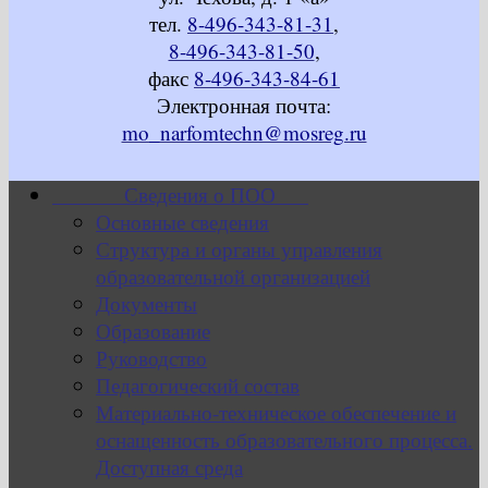
тел.
8-496-343-81-31
,
8-496-343-81-50
,
факс
8-496-343-84-61
Электронная почта:
mo_narfomtechn@mosreg.ru
Сведения о ПОО
Основные сведения
Структура и органы управления
образовательной организацией
Документы
Образование
Руководство
Педагогический состав
Материально-техническое обеспечение и
оснащенность образовательного процесса.
Доступная среда